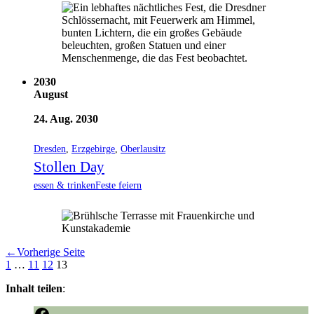
2030
August
24. Aug. 2030
Dresden
,
Erzgebirge
,
Oberlausitz
Stollen Day
essen & trinken
Feste feiern
←
Vorherige Seite
1
…
11
12
13
Inhalt teilen
: