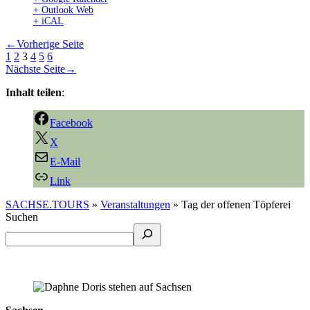
+ Outlook Web
+ iCAL
←
Vorherige Seite
1
2
3
4
5
6
Nächste Seite
→
Inhalt teilen
:
Facebook
X
E-Mail
Link
SACHSE.TOURS
»
Veranstaltungen
»
Tag der offenen Töpferei
Suchen