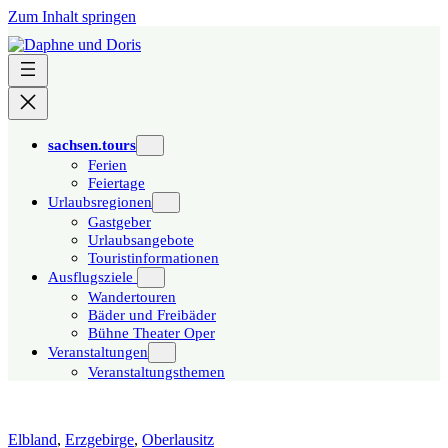
Zum Inhalt springen
sachsen.tours
Ferien
Feiertage
Urlaubsregionen
Gastgeber
Urlaubsangebote
Touristinformationen
Ausflugsziele
Wandertouren
Bäder und Freibäder
Bühne Theater Oper
Veranstaltungen
Veranstaltungsthemen
Elbland
,
Erzgebirge
,
Oberlausitz