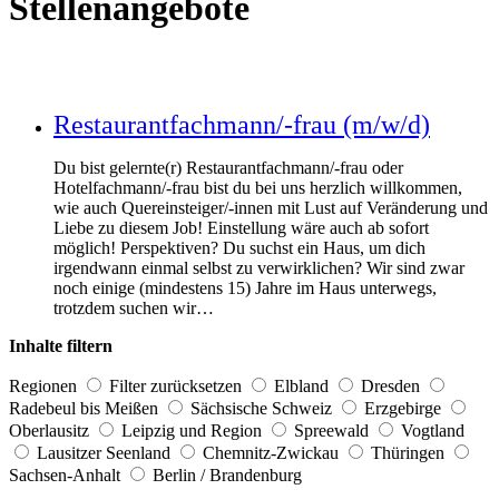
Stellenangebote
Restaurantfachmann/-frau (m/w/d)
Du bist gelernte(r) Restaurantfachmann/-frau oder
Hotelfachmann/-frau bist du bei uns herzlich willkommen,
wie auch Quereinsteiger/-innen mit Lust auf Veränderung und
Liebe zu diesem Job! Einstellung wäre auch ab sofort
möglich! Perspektiven? Du suchst ein Haus, um dich
irgendwann einmal selbst zu verwirklichen? Wir sind zwar
noch einige (mindestens 15) Jahre im Haus unterwegs,
trotzdem suchen wir…
Inhalte filtern
Regionen
Filter zurücksetzen
Elbland
Dresden
Radebeul bis Meißen
Sächsische Schweiz
Erzgebirge
Oberlausitz
Leipzig und Region
Spreewald
Vogtland
Lausitzer Seenland
Chemnitz-Zwickau
Thüringen
Sachsen-Anhalt
Berlin / Brandenburg