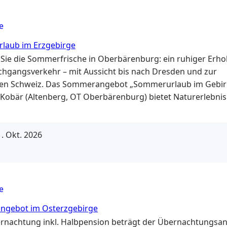
e
laub im Erzgebirge
Sie die Sommerfrische in Oberbärenburg: ein ruhiger Erho
hgangsverkehr – mit Aussicht bis nach Dresden und zur
hen Schweiz. Das Sommerangebot „Sommerurlaub im Gebir
Kobär (Altenberg, OT Oberbärenburg) bietet Naturerlebnis
em Komfort: 7 Übernachtungen inklusive Frühstück – Wa
recke starten praktisch direkt vor der Haustür. Für die Ext
efühl…
. Okt. 2026
e
ngebot im Osterzgebirge
rnachtung inkl. Halbpension beträgt der Übernachtungsant