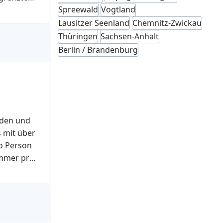
u
Spreewald
Vogtland
, Natur…
m
Lausitzer Seenland
Chemnitz-Zwickau
Thüringen
Sachsen-Anhalt
Berlin / Brandenburg
sden und
 mit über
ro Person
immer pro
e weitere