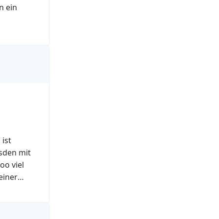
n ein
ist
sden mit
oo viel
einer