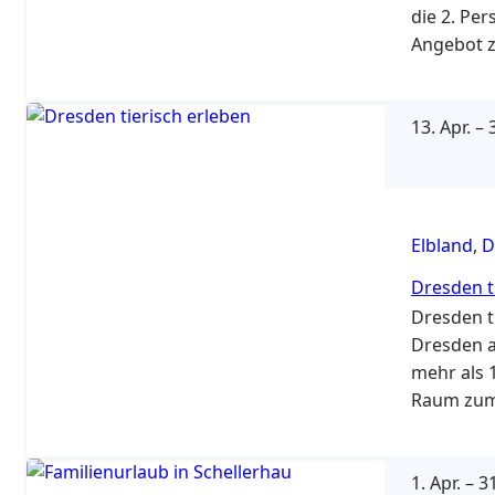
die 2. Pe
Angebot z
13. Apr.
–
3
Elbland
,
D
Dresden t
Dresden t
Dresden a
mehr als 1
Raum zum 
kleinen R
1. Apr.
–
31