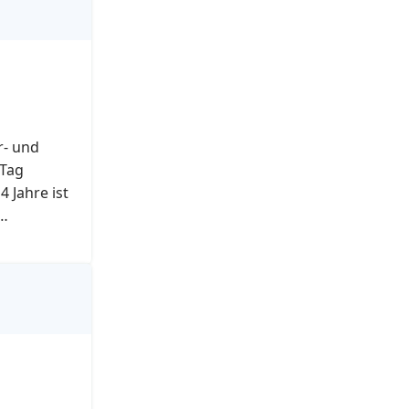
r- und
/Tag
 Jahre ist
ig. Pro