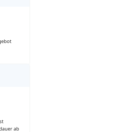
gebot
st
dauer ab