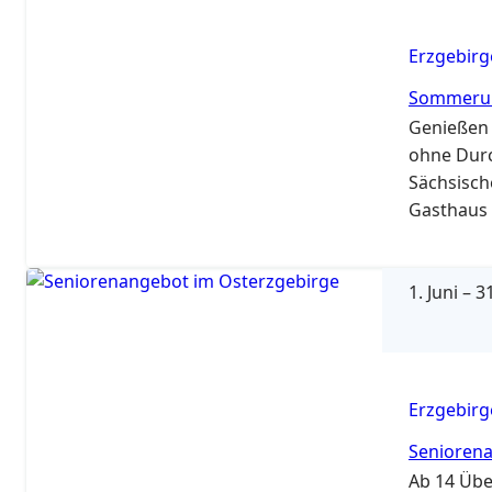
Erzgebirg
Sommerur
Genießen 
ohne Durc
Sächsisc
Gasthaus 
gemütlich
und Bikest
Urlaubsg
1. Juni
–
31
Erzgebirg
Seniorena
Ab 14 Übe