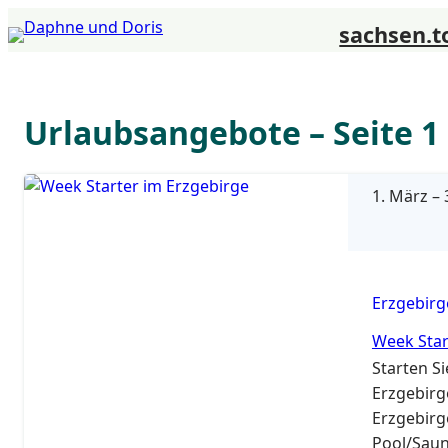
Zum
sachsen.t
Inhalt
springen
Urlaubsangebote
–
Seite 1
1. März
–
3
Erzgebirg
Week Star
Starten S
Erzgebirg
Erzgebirg
Pool/Saun