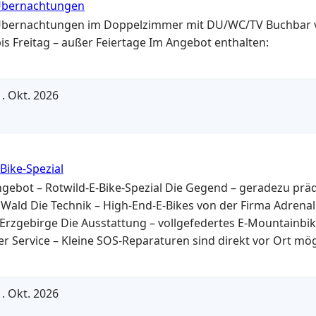
 Übernachtungen
 Übernachtungen im Doppelzimmer mit DU/WC/TV Buchbar 
is Freitag – außer Feiertage Im Angebot enthalten:
. Okt. 2026
Bike-Spezial
gebot – Rotwild-E-Bike-Spezial Die Gegend – geradezu präde
 Wald Die Technik – High-End-E-Bikes von der Firma Adrenal
Erzgebirge Die Ausstattung – vollgefedertes E-Mountainbi
er Service – Kleine SOS-Reparaturen sind direkt vor Ort mög
onelle Reparaturausrüstung vorhanden, Ersatzteile können
en!) Sonst haben wir einen mobilen Service mit unserem P
n-Radsport Erzgebirge) für…
. Okt. 2026