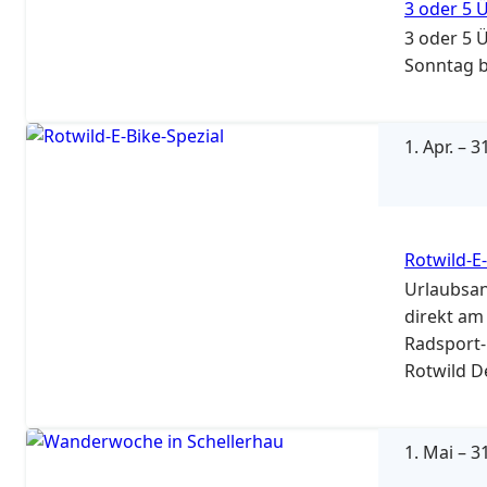
3 oder 5
3 oder 5
Sonntag b
1. Apr.
–
31
Rotwild-E-
Urlaubsan
direkt am
Radsport-
Rotwild D
(professi
verursach
(Adrenali
1. Mai
–
31