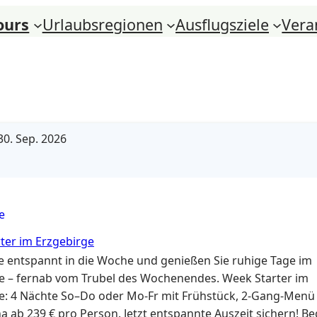
ours
Urlaubsregionen
Ausflugsziele
Vera
0. Sep. 2026
e
ter im Erzgebirge
ie entspannt in die Woche und genießen Sie ruhige Tage im
e – fernab vom Trubel des Wochenendes. Week Starter im
e: 4 Nächte So–Do oder Mo-Fr mit Frühstück, 2-Gang-Menü
a ab 239 € pro Person. Jetzt entspannte Auszeit sichern! B