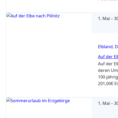
Verfügbark
1. Mai
–
30
Elbland
,
D
Auf der El
Auf der E
deren Umg
100-jähri
201,00€ E
Person 62
Nacht wi
1. Mai
–
30