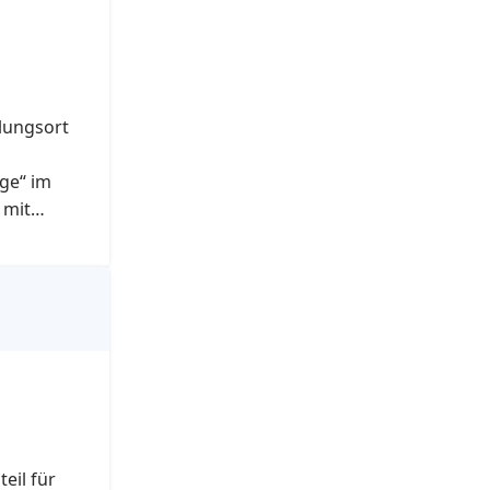
lungsort
ge“ im
 mit
nderwege
raportion
eil für