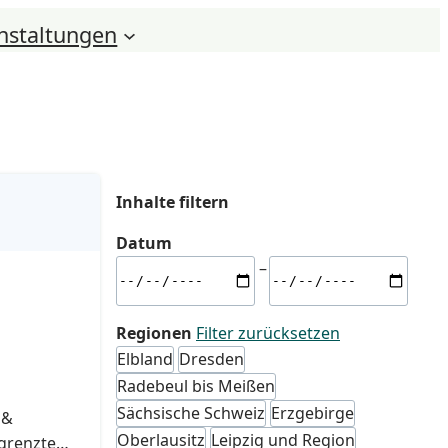
nstaltungen
Inhalte filtern
Datum
S
E
–
t
n
a
d
Regionen
Filter zurücksetzen
r
d
Elbland
Dresden
t
a
Radebeul bis Meißen
d
t
Sächsische Schweiz
Erzgebirge
a
u
 &
Oberlausitz
Leipzig und Region
t
m
egrenzte