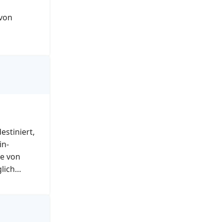
von
stiniert,
in-
ke von
lich
 Kosten
artner