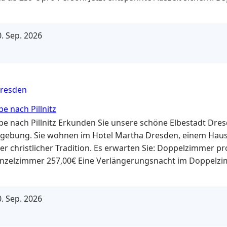
eit unter der Woche !!! Leistungen: Ideal für alle, die Ruhe
. Sep. 2026
resden
be nach Pillnitz
lbe nach Pillnitz Erkunden Sie unsere schöne Elbestadt Dre
ebung. Sie wohnen im Hotel Martha Dresden, einem Haus
ger christlicher Tradition. Es erwarten Sie: Doppelzimmer p
inzelzimmer 257,00€ Eine Verlängerungsnacht im Doppelz
,00 € Eine Verlängerungsnacht im Einzelzimmer 85,00 € Jed
rd zum…
. Sep. 2026