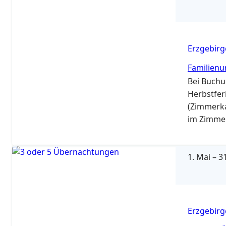
Erzgebirg
Familienu
Bei Buch
Herbstfer
(Zimmerka
im Zimmer 
berechnet
Kind/Tag 
1. Mai
–
31
Erzgebirg