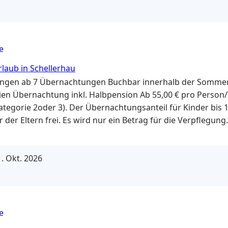
e
rlaub in Schellerhau
ungen ab 7 Übernachtungen Buchbar innerhalb der Somme
ien Übernachtung inkl. Halbpension Ab 55,00 € pro Person
tegorie 2oder 3). Der Übernachtungsanteil für Kinder bis 14
der Eltern frei. Es wird nur ein Betrag für die Verpflegung
. Im separaten Zimmer sind unsere Aufbettungspreise gült
18,50 €…
. Okt. 2026
e