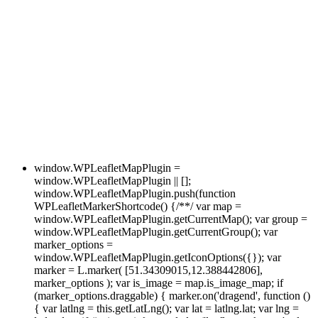
window.WPLeafletMapPlugin =
window.WPLeafletMapPlugin || [];
window.WPLeafletMapPlugin.push(function
WPLeafletMarkerShortcode() {/**/ var map =
window.WPLeafletMapPlugin.getCurrentMap(); var group =
window.WPLeafletMapPlugin.getCurrentGroup(); var
marker_options =
window.WPLeafletMapPlugin.getIconOptions({}); var
marker = L.marker( [51.34309015,12.388442806],
marker_options ); var is_image = map.is_image_map; if
(marker_options.draggable) { marker.on('dragend', function ()
{ var latlng = this.getLatLng(); var lat = latlng.lat; var lng =