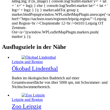
latlng.lng; if (is_image) { console.log('leaflet-marker y=' + lat
+ ' x=' + lng); } else { console.log('leaflet-marker lat=' + lat + '
lng=' + lng); } }); } marker.addTo( group );
marker.bindPopup(window.WPLeafletMapPlugin.unescape('<a
href="https://sachsen.tours/regionen/leipzig-region/">Leipzig
und Region<br />Chopinstraße 12<br />04103 Leipzig OT
Zentrum-
Ost</a>'));window.WPLeafletMapPlugin.markers.push(
marker ); });
Ausflugsziele in der Nähe
Leipzig und Region
Ökobad Lindenthal
Baden im ökologischen Badeteich auf einer
Gesamtwasserfläche von über 5000 qm, mit Schwimmer- und
Nichtschwimmerbereich.
Leipzig und Region
Zoo Leipzig