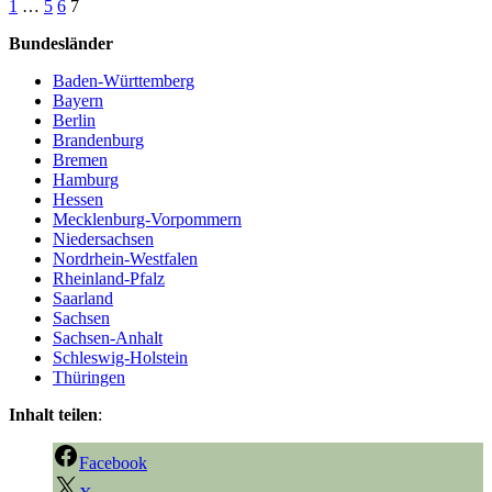
1
…
5
6
7
Bundesländer
Baden-Württemberg
Bayern
Berlin
Brandenburg
Bremen
Hamburg
Hessen
Mecklenburg-Vorpommern
Niedersachsen
Nordrhein-Westfalen
Rheinland-Pfalz
Saarland
Sachsen
Sachsen-Anhalt
Schleswig-Holstein
Thüringen
Inhalt teilen
:
Facebook