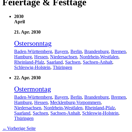
Feiertage & Festtage
2030
April
21. Apr. 2030
Ostersonntag
Baden-Württemberg
,
Bayern
,
Berlin
,
Brandenburg
,
Bremen
,
Hamburg
,
Hessen
,
Niedersachsen
,
Nordrhein-Westfalen
,
Rheinland-Pfalz
,
Saarland
,
Sachsen
,
Sachsen-Anhalt
,
Schleswig-Holstein
,
Thüringen
22. Apr. 2030
Ostermontag
Baden-Württemberg
,
Bayern
,
Berlin
,
Brandenburg
,
Bremen
,
Hamburg
,
Hessen
,
Mecklenburg-Vorpommern
,
Niedersachsen
,
Nordrhein-Westfalen
,
Rheinland-Pfalz
,
Saarland
,
Sachsen
,
Sachsen-Anhalt
,
Schleswig-Holstein
,
Thüringen
←
Vorherige Seite