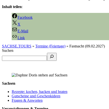
Inhalt teilen
:
Facebook
X
E-Mail
Link
SACHSE.TOURS
»
Termine (Feiertage)
»
Fastnacht (09.02.2027)
Suchen
Sachsen
Rezepte: kochen, backen und braten
Gutscheine und Geschenkideen
Fragen & Anworten
Veranstaltungen & Termine