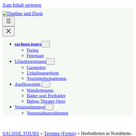
Zum Inhalt springen
sachsen.tours
Ferien
Feiertage
Urlaubsregionen
Gastgeber
Urlaubsangebote
Touristinformationen
Ausflugsziele
Wandertouren
Bäder und Freibäder
Bühne Theater Oper
Veranstaltungen
Veranstaltungsthemen
SACHSE.TOURS
»
Termine (Ferien)
»
Herbstferien in Nordrhein-