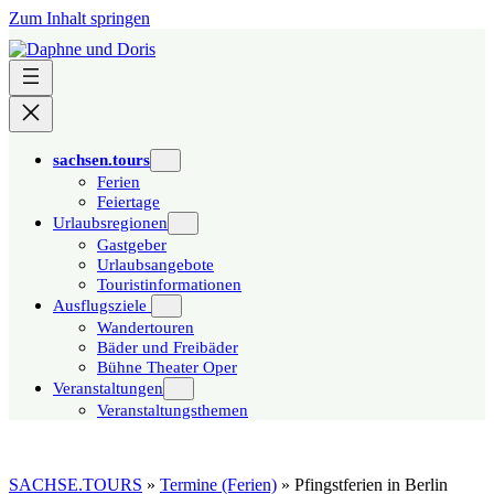
Zum Inhalt springen
sachsen.tours
Ferien
Feiertage
Urlaubsregionen
Gastgeber
Urlaubsangebote
Touristinformationen
Ausflugsziele
Wandertouren
Bäder und Freibäder
Bühne Theater Oper
Veranstaltungen
Veranstaltungsthemen
SACHSE.TOURS
»
Termine (Ferien)
»
Pfingstferien in Berlin