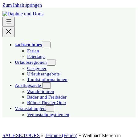
Zum Inhalt springen
sachsen.tours
Ferien
Feiertage
Urlaubsregionen
Gastgeber
Urlaubsangebote
Touristinformationen
Ausflugsziele
Wandertouren
Bäder und Freibäder
Bühne Theater Oper
Veranstaltungen
Veranstaltungsthemen
SACHSE.TOURS
»
Termine (Ferien)
»
Weihnachtsferien in