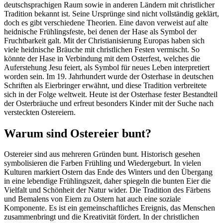
deutschsprachigen Raum sowie in anderen Ländern mit christlicher
Tradition bekannt ist. Seine Ursprünge sind nicht vollständig geklärt,
doch es gibt verschiedene Theorien. Eine davon verweist auf alte
heidnische Frühlingsfeste, bei denen der Hase als Symbol der
Fruchtbarkeit galt. Mit der Christianisierung Europas haben sich
viele heidnische Bräuche mit christlichen Festen vermischt. So
könnte der Hase in Verbindung mit dem Osterfest, welches die
Auferstehung Jesu feiert, als Symbol für neues Leben interpretiert
worden sein. Im 19. Jahrhundert wurde der Osterhase in deutschen
Schriften als Eierbringer erwähnt, und diese Tradition verbreitete
sich in der Folge weltweit. Heute ist der Osterhase fester Bestandteil
der Osterbräuche und erfreut besonders Kinder mit der Suche nach
versteckten Ostereiern.
Warum sind Ostereier bunt?
Ostereier sind aus mehreren Gründen bunt. Historisch gesehen
symbolisieren die Farben Frühling und Wiedergeburt. In vielen
Kulturen markiert Ostern das Ende des Winters und den Übergang
in eine lebendige Frühlingszeit, daher spiegeln die bunten Eier die
Vielfalt und Schönheit der Natur wider. Die Tradition des Färbens
und Bemalens von Eiern zu Ostern hat auch eine soziale
Komponente. Es ist ein gemeinschaftliches Ereignis, das Menschen
zusammenbringt und die Kreativität fördert. In der christlichen