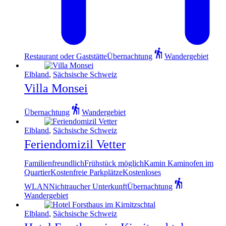
Restaurant oder Gaststätte
Übernachtung
Wandergebiet
Elbland
,
Sächsische Schweiz
Villa Monsei
Übernachtung
Wandergebiet
Elbland
,
Sächsische Schweiz
Feriendomizil Vetter
Familienfreundlich
Frühstück möglich
Kamin Kaminofen im
Quartier
Kostenfreie Parkplätze
Kostenloses
WLAN
Nichtraucher Unterkunft
Übernachtung
Wandergebiet
Elbland
,
Sächsische Schweiz