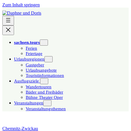
Zum Inhalt springen
sachsen.tours
Ferien
Feiertage
Urlaubsregionen
Gastgeber
Urlaubsangebote
Touristinformationen
Ausflugsziele
Wandertouren
Bäder und Freibäder
Bühne Theater Oper
Veranstaltungen
Veranstaltungsthemen
Chemnitz-Zwickau