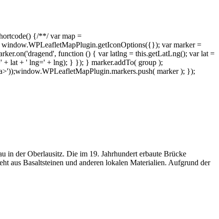
rtcode() {/**/ var map =
 window.WPLeafletMapPlugin.getIconOptions({}); var marker =
on('dragend', function () { var latlng = this.getLatLng(); var lat =
=' + lat + ' lng=' + lng); } }); } marker.addTo( group );
/a>'));window.WPLeafletMapPlugin.markers.push( marker ); });
 in der Oberlausitz. Die im 19. Jahrhundert erbaute Brücke
teht aus Basaltsteinen und anderen lokalen Materialien. Aufgrund der