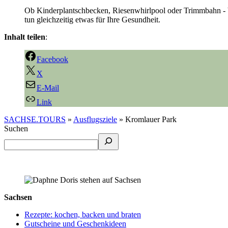
Ob Kinderplantschbecken, Riesenwhirlpool oder Trimmbahn - b
tun gleichzeitig etwas für Ihre Gesundheit.
Inhalt teilen
:
Facebook
X
E-Mail
Link
SACHSE.TOURS
»
Ausflugsziele
»
Kromlauer Park
Suchen
Sachsen
Rezepte: kochen, backen und braten
Gutscheine und Geschenkideen