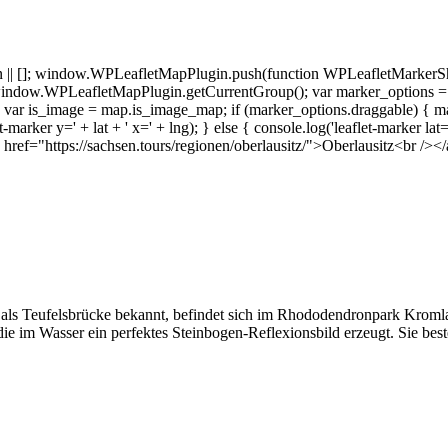
 []; window.WPLeafletMapPlugin.push(function WPLeafletMarkerSho
indow.WPLeafletMapPlugin.getCurrentGroup(); var marker_options =
r is_image = map.is_image_map; if (marker_options.draggable) { marker.
et-marker y=' + lat + ' x=' + lng); } else { console.log('leaflet-marker lat
f="https://sachsen.tours/regionen/oberlausitz/">Oberlausitz<br /><
ls Teufelsbrücke bekannt, befindet sich im Rhododendronpark Kromlau
 die im Wasser ein perfektes Steinbogen-Reflexionsbild erzeugt. Sie bes