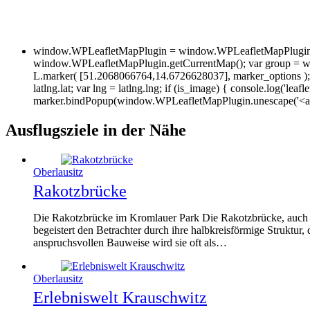
window.WPLeafletMapPlugin = window.WPLeafletMapPlugin ||
window.WPLeafletMapPlugin.getCurrentMap(); var group = w
L.marker( [51.2068066764,14.6726628037], marker_options ); va
latlng.lat; var lng = latlng.lng; if (is_image) { console.log('leafl
marker.bindPopup(window.WPLeafletMapPlugin.unescape('<a hre
Ausflugsziele in der Nähe
Oberlausitz
Rakotzbrücke
Die Rakotzbrücke im Kromlauer Park Die Rakotzbrücke, auch a
begeistert den Betrachter durch ihre halbkreisförmige Struktur,
anspruchsvollen Bauweise wird sie oft als…
Oberlausitz
Erlebniswelt Krauschwitz