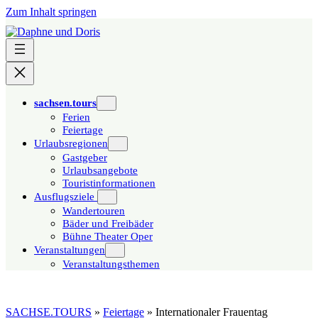
Zum Inhalt springen
sachsen.tours
Ferien
Feiertage
Urlaubsregionen
Gastgeber
Urlaubsangebote
Touristinformationen
Ausflugsziele
Wandertouren
Bäder und Freibäder
Bühne Theater Oper
Veranstaltungen
Veranstaltungsthemen
SACHSE.TOURS
»
Feiertage
»
Internationaler Frauentag