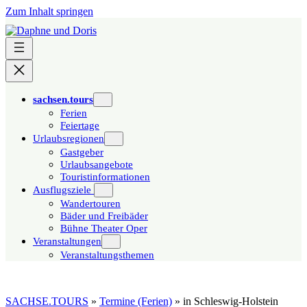
Zum Inhalt springen
sachsen.tours
Ferien
Feiertage
Urlaubsregionen
Gastgeber
Urlaubsangebote
Touristinformationen
Ausflugsziele
Wandertouren
Bäder und Freibäder
Bühne Theater Oper
Veranstaltungen
Veranstaltungsthemen
SACHSE.TOURS
»
Termine (Ferien)
»
in Schleswig-Holstein