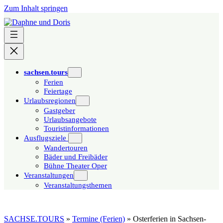
Zum Inhalt springen
sachsen.tours
Ferien
Feiertage
Urlaubsregionen
Gastgeber
Urlaubsangebote
Touristinformationen
Ausflugsziele
Wandertouren
Bäder und Freibäder
Bühne Theater Oper
Veranstaltungen
Veranstaltungsthemen
SACHSE.TOURS
»
Termine (Ferien)
»
Osterferien in Sachsen-