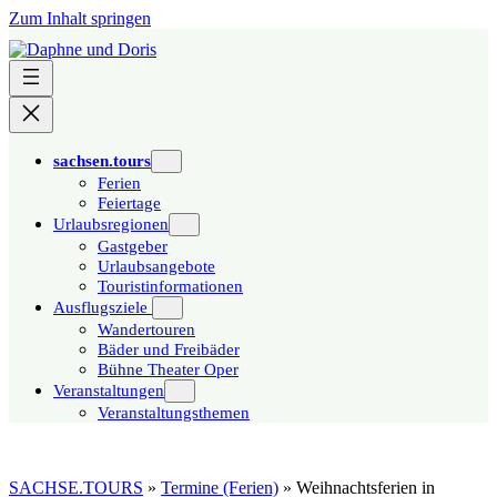
Zum Inhalt springen
sachsen.tours
Ferien
Feiertage
Urlaubsregionen
Gastgeber
Urlaubsangebote
Touristinformationen
Ausflugsziele
Wandertouren
Bäder und Freibäder
Bühne Theater Oper
Veranstaltungen
Veranstaltungsthemen
SACHSE.TOURS
»
Termine (Ferien)
»
Weihnachtsferien in