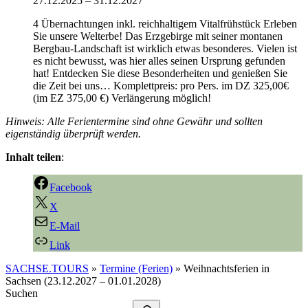
27.12.2025
–
31.12.2027
4 Übernachtungen inkl. reichhaltigem Vitalfrühstück Erleben
Sie unsere Welterbe! Das Erzgebirge mit seiner montanen
Bergbau-Landschaft ist wirklich etwas besonderes. Vielen ist
es nicht bewusst, was hier alles seinen Ursprung gefunden
hat! Entdecken Sie diese Besonderheiten und genießen Sie
die Zeit bei uns… Komplettpreis: pro Pers. im DZ 325,00€
(im EZ 375,00 €) Verlängerung möglich!
Hinweis: Alle Ferientermine sind ohne Gewähr und sollten
eigenständig überprüft werden.
Inhalt teilen
:
Facebook
X
E-Mail
Link
SACHSE.TOURS
»
Termine (Ferien)
»
Weihnachtsferien in
Sachsen (23.12.2027 – 01.01.2028)
Suchen