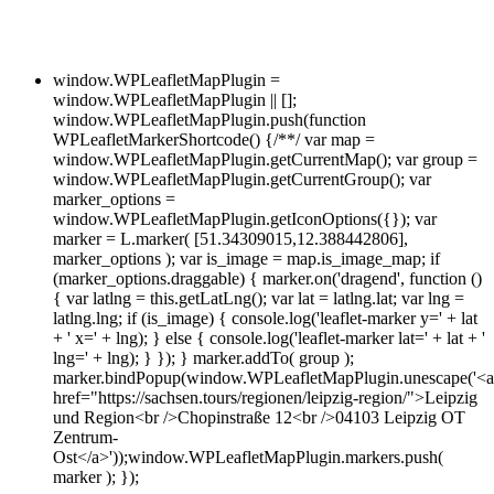
window.WPLeafletMapPlugin =
window.WPLeafletMapPlugin || [];
window.WPLeafletMapPlugin.push(function
WPLeafletMarkerShortcode() {/**/ var map =
window.WPLeafletMapPlugin.getCurrentMap(); var group =
window.WPLeafletMapPlugin.getCurrentGroup(); var
marker_options =
window.WPLeafletMapPlugin.getIconOptions({}); var
marker = L.marker( [51.34309015,12.388442806],
marker_options ); var is_image = map.is_image_map; if
(marker_options.draggable) { marker.on('dragend', function ()
{ var latlng = this.getLatLng(); var lat = latlng.lat; var lng =
latlng.lng; if (is_image) { console.log('leaflet-marker y=' + lat
+ ' x=' + lng); } else { console.log('leaflet-marker lat=' + lat + '
lng=' + lng); } }); } marker.addTo( group );
marker.bindPopup(window.WPLeafletMapPlugin.unescape('<a
href="https://sachsen.tours/regionen/leipzig-region/">Leipzig
und Region<br />Chopinstraße 12<br />04103 Leipzig OT
Zentrum-
Ost</a>'));window.WPLeafletMapPlugin.markers.push(
marker ); });