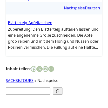
Nachspeise
Deutsch
Blätterteig-Apfeltaschen
Zubereitung: Den Blätterteig auftauen lassen und
eine angenehme Größe zuschneiden. Die Äpfel
grob reiben und mit dem Honig und Nüssen oder
Rosinen vermischen. Die Füllung auf eine Hälfte
der Blätterteigstücke geben, die andere Hälfte
darüberschlagen.
Facebook
X
E-Mail
Link
Inhalt teilen
:
SACHSE.TOURS
»
Nachspeise
Suchen