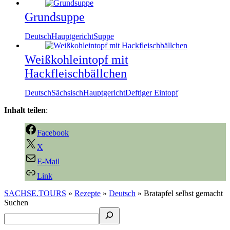
Grundsuppe
Deutsch
Hauptgericht
Suppe
Weißkohleintopf mit
Hackfleischbällchen
Deutsch
Sächsisch
Hauptgericht
Deftiger Eintopf
Inhalt teilen
:
Facebook
X
E-Mail
Link
SACHSE.TOURS
»
Rezepte
»
Deutsch
»
Bratapfel selbst gemacht
Suchen