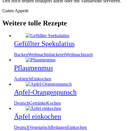
Den noch heißen Bratapfel allein oder mit Vanillesoße servieren.
Guten Appetit
Weitere tolle Rezepte
Gefüllter Spekulatius
Backen
Weihnachtsbäckerei
Weihnachtszeit
Pflaumenmus
Aufstrich
Einkochen
Apfel-Orangenpunsch
Deutsch
Getränke
Kochen
Äpfel einkochen
Deutsch
Vegetarisch
Beilagen
Einkochen