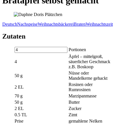
Bratapfel selbst gemacht
Deutsch
Nachspeise
Weihnachtsbäckerei
Braten
Weihnachtszeit
Zutaten
Portionen
Äpfel – mittelgroß,
4
säuerlicher Geschmack
z.B. Boskoop
Nüsse oder
50
g
Mandelkerne gehackt
Rosinen oder
2
EL
Rumrosinen
70
g
Marzipanmasse
50
g
Butter
2
EL
Zucker
0.5
TL
Zimt
Prise
gemahlene Nelken