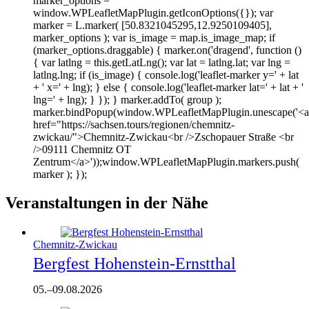
marker_options =
window.WPLeafletMapPlugin.getIconOptions({}); var
marker = L.marker( [50.8321045295,12.9250109405],
marker_options ); var is_image = map.is_image_map; if
(marker_options.draggable) { marker.on('dragend', function ()
{ var latlng = this.getLatLng(); var lat = latlng.lat; var lng =
latlng.lng; if (is_image) { console.log('leaflet-marker y=' + lat
+ ' x=' + lng); } else { console.log('leaflet-marker lat=' + lat + '
lng=' + lng); } }); } marker.addTo( group );
marker.bindPopup(window.WPLeafletMapPlugin.unescape('<a
href="https://sachsen.tours/regionen/chemnitz-
zwickau/">Chemnitz-Zwickau<br />Zschopauer Straße <br
/>09111 Chemnitz OT
Zentrum</a>'));window.WPLeafletMapPlugin.markers.push(
marker ); });
Veranstaltungen in der Nähe
Chemnitz-Zwickau
Bergfest Hohenstein-Ernstthal
05.
–
09.08.2026