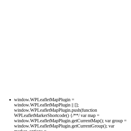
window.WPLeafletMapPlugin =
window.WPLeafletMapPlugin || [];
window.WPLeafletMapPlugin.push(function
WPLeafletMarkerShortcode() {/**/ var map =
window.WPLeafletMapPlugin.getCurrentMap(); var group =
window.WPLeafletMapPlugin.getCurrentGroup(); var