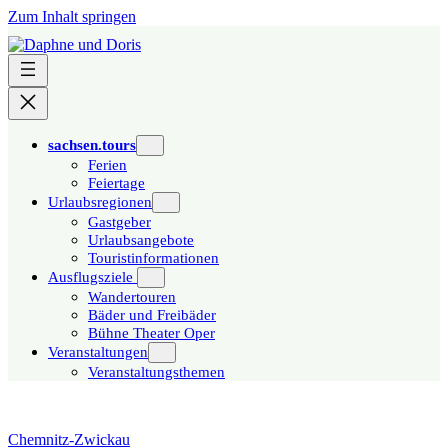
Zum Inhalt springen
sachsen.tours
Ferien
Feiertage
Urlaubsregionen
Gastgeber
Urlaubsangebote
Touristinformationen
Ausflugsziele
Wandertouren
Bäder und Freibäder
Bühne Theater Oper
Veranstaltungen
Veranstaltungsthemen
Chemnitz-Zwickau