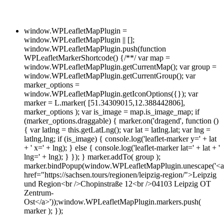
window.WPLeafletMapPlugin =
window.WPLeafletMapPlugin || [];
window.WPLeafletMapPlugin.push(function
WPLeafletMarkerShortcode() {/**/ var map =
window.WPLeafletMapPlugin.getCurrentMap(); var group =
window.WPLeafletMapPlugin.getCurrentGroup(); var
marker_options =
window.WPLeafletMapPlugin.getIconOptions({}); var
marker = L.marker( [51.34309015,12.388442806],
marker_options ); var is_image = map.is_image_map; if
(marker_options.draggable) { marker.on('dragend', function ()
{ var latlng = this.getLatLng(); var lat = latlng.lat; var lng =
latlng.lng; if (is_image) { console.log('leaflet-marker y=' + lat
+ ' x=' + lng); } else { console.log('leaflet-marker lat=' + lat + '
lng=' + lng); } }); } marker.addTo( group );
marker.bindPopup(window.WPLeafletMapPlugin.unescape('<a
href="https://sachsen.tours/regionen/leipzig-region/">Leipzig
und Region<br />Chopinstraße 12<br />04103 Leipzig OT
Zentrum-
Ost</a>'));window.WPLeafletMapPlugin.markers.push(
marker ); });