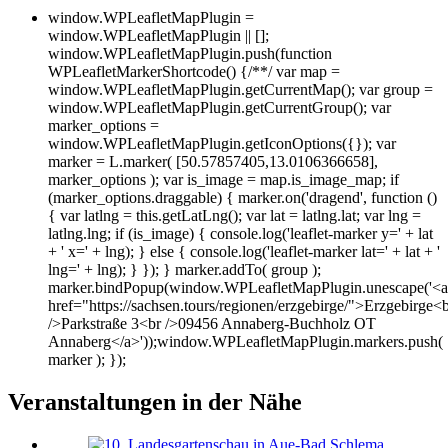
window.WPLeafletMapPlugin =
window.WPLeafletMapPlugin || [];
window.WPLeafletMapPlugin.push(function
WPLeafletMarkerShortcode() {/**/ var map =
window.WPLeafletMapPlugin.getCurrentMap(); var group =
window.WPLeafletMapPlugin.getCurrentGroup(); var
marker_options =
window.WPLeafletMapPlugin.getIconOptions({}); var
marker = L.marker( [50.57857405,13.0106366658],
marker_options ); var is_image = map.is_image_map; if
(marker_options.draggable) { marker.on('dragend', function ()
{ var latlng = this.getLatLng(); var lat = latlng.lat; var lng =
latlng.lng; if (is_image) { console.log('leaflet-marker y=' + lat
+ ' x=' + lng); } else { console.log('leaflet-marker lat=' + lat + '
lng=' + lng); } }); } marker.addTo( group );
marker.bindPopup(window.WPLeafletMapPlugin.unescape('<a
href="https://sachsen.tours/regionen/erzgebirge/">Erzgebirge<
/>Parkstraße 3<br />09456 Annaberg-Buchholz OT
Annaberg</a>'));window.WPLeafletMapPlugin.markers.push(
marker ); });
Veranstaltungen in der Nähe