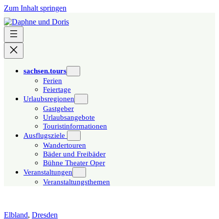
Zum Inhalt springen
sachsen.tours
Ferien
Feiertage
Urlaubsregionen
Gastgeber
Urlaubsangebote
Touristinformationen
Ausflugsziele
Wandertouren
Bäder und Freibäder
Bühne Theater Oper
Veranstaltungen
Veranstaltungsthemen
Elbland
,
Dresden