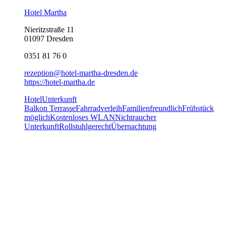
Hotel Martha
Nieritzstraße 11
01097 Dresden
0351 81 76 0
rezeption@hotel-martha-dresden.de
https://hotel-martha.de
Hotel
Unterkunft
Balkon Terrasse
Fahrradverleih
Familienfreundlich
Frühstück
möglich
Kostenloses WLAN
Nichtraucher
Unterkunft
Rollstuhlgerecht
Übernachtung