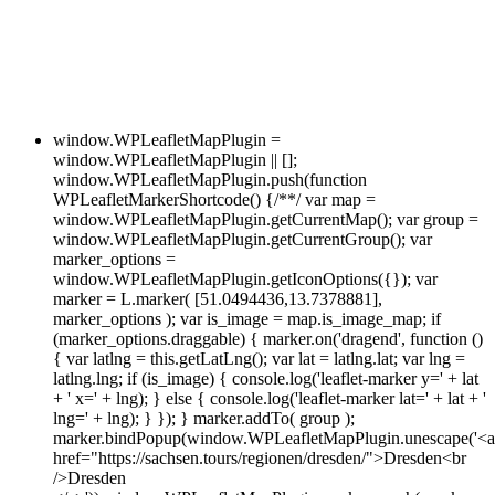
window.WPLeafletMapPlugin =
window.WPLeafletMapPlugin || [];
window.WPLeafletMapPlugin.push(function
WPLeafletMarkerShortcode() {/**/ var map =
window.WPLeafletMapPlugin.getCurrentMap(); var group =
window.WPLeafletMapPlugin.getCurrentGroup(); var
marker_options =
window.WPLeafletMapPlugin.getIconOptions({}); var
marker = L.marker( [51.0494436,13.7378881],
marker_options ); var is_image = map.is_image_map; if
(marker_options.draggable) { marker.on('dragend', function ()
{ var latlng = this.getLatLng(); var lat = latlng.lat; var lng =
latlng.lng; if (is_image) { console.log('leaflet-marker y=' + lat
+ ' x=' + lng); } else { console.log('leaflet-marker lat=' + lat + '
lng=' + lng); } }); } marker.addTo( group );
marker.bindPopup(window.WPLeafletMapPlugin.unescape('<a
href="https://sachsen.tours/regionen/dresden/">Dresden<br
/>Dresden