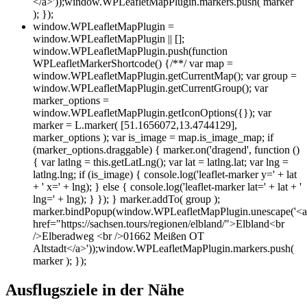
</a>'));window.WPLeafletMapPlugin.markers.push( marker
); });
window.WPLeafletMapPlugin =
window.WPLeafletMapPlugin || [];
window.WPLeafletMapPlugin.push(function
WPLeafletMarkerShortcode() {/**/ var map =
window.WPLeafletMapPlugin.getCurrentMap(); var group =
window.WPLeafletMapPlugin.getCurrentGroup(); var
marker_options =
window.WPLeafletMapPlugin.getIconOptions({}); var
marker = L.marker( [51.1656072,13.4744129],
marker_options ); var is_image = map.is_image_map; if
(marker_options.draggable) { marker.on('dragend', function ()
{ var latlng = this.getLatLng(); var lat = latlng.lat; var lng =
latlng.lng; if (is_image) { console.log('leaflet-marker y=' + lat
+ ' x=' + lng); } else { console.log('leaflet-marker lat=' + lat + '
lng=' + lng); } }); } marker.addTo( group );
marker.bindPopup(window.WPLeafletMapPlugin.unescape('<a
href="https://sachsen.tours/regionen/elbland/">Elbland<br
/>Elberadweg <br />01662 Meißen OT
Altstadt</a>'));window.WPLeafletMapPlugin.markers.push(
marker ); });
Ausflugsziele in der Nähe