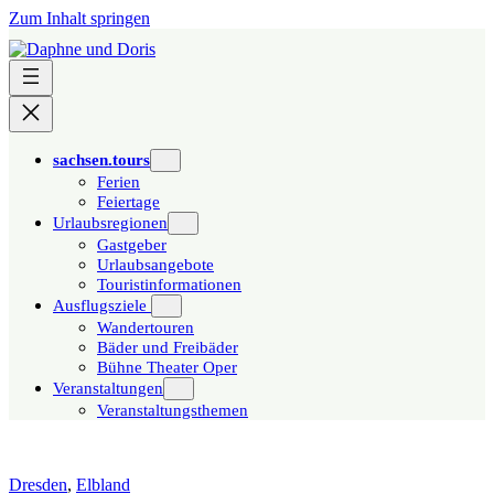
Zum Inhalt springen
sachsen.tours
Ferien
Feiertage
Urlaubsregionen
Gastgeber
Urlaubsangebote
Touristinformationen
Ausflugsziele
Wandertouren
Bäder und Freibäder
Bühne Theater Oper
Veranstaltungen
Veranstaltungsthemen
Dresden
,
Elbland