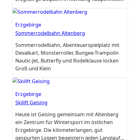
Ob Anfänger oder Profi – verschiedene
Skipisten bieten ideale Bedingungen für jedes
Niveau. Auf einer Strecke von ca. 500 Metern
Erzgebirge
geht es mit einem Höhenunterschied von 79
Sommerrodelbahn Altenberg
Metern rasant hinab ins Tal, wo der Skilift
Sommerrodelbahn, Abenteuerspielplatz mit
schon auf…
Devalkart, Monsterroller, Bungee-Trampolin
Nautic-Jet, Butterfly und Rodelklause locken
Groß und Klein
Erzgebirge
Skilift Geising
Heute ist Geising gemeinsam mit Altenberg
ein Zentrum für Wintersport im östlichen
Erzgebirge. Die kilometerlangen, gut
gespurten Loipen begeistern jeden Langlauf-