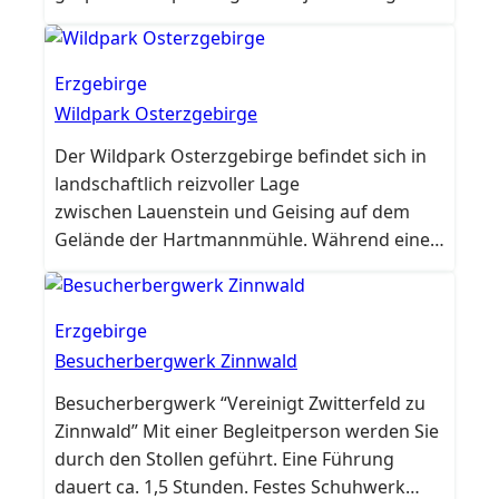
Fan. Leider ist der Skilift in Geising aktuell
nicht in Betrieb.
Erzgebirge
Wildpark Osterzgebirge
Der Wildpark Osterzgebirge befindet sich in
landschaftlich reizvoller Lage
zwischen Lauenstein und Geising auf dem
Gelände der Hartmannmühle. Während eines
Spazierganges durch die weitläufigen
Anlagen begegnen Ihnen Tiere unserer
Heimat, die gewöhnlich nicht so nah zu
Erzgebirge
beobachten sind. Nicht nur Ihre Kinder
Besucherbergwerk Zinnwald
werden begeistert sein.
Besucherbergwerk “Vereinigt Zwitterfeld zu
Zinnwald” Mit einer Begleitperson werden Sie
durch den Stollen geführt. Eine Führung
dauert ca. 1,5 Stunden. Festes Schuhwerk