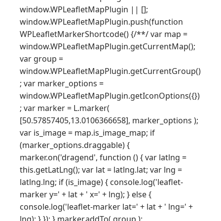
window.WPLeafletMapPlugin || [];
window.WPLeafletMapPlugin.push(function
WPLeafletMarkerShortcode() {/**/ var map =
window.WPLeafletMapPlugin.getCurrentMap();
var group =
window.WPLeafletMapPlugin.getCurrentGroup()
; var marker_options =
window.WPLeafletMapPlugin.getIconOptions({})
; var marker = L.marker(
[50.57857405,13.0106366658], marker_options );
var is_image = map.is_image_map; if
(marker_options.draggable) {
marker.on('dragend', function () { var latlng =
this.getLatLng(); var lat = latlng.lat; var lng =
latlng.lng; if (is_image) { console.log('leaflet-
marker y=' + lat + ' x=' + lng); } else {
console.log('leaflet-marker lat=' + lat + ' lng=' +
lng); } }); } marker.addTo( group );