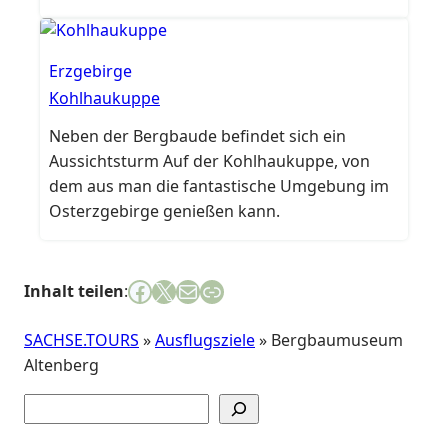
unbedingt erforderlich, Schutzkleidung und
Leuchten werden gestellt. Temperaturen
untertage: 8 – 10 °C. Mindestalter 6 Jahre in
Erzgebirge
Begleitung von Erwachsenen. Um
Kohlhaukuppe
Voranmeldung wird gebeten für:
Neben der Bergbaude befindet sich ein
Gruppenführungen und für die Buchung des
Aussichtsturm Auf der Kohlhaukuppe, von
Bergschmauses untertage.
dem aus man die fantastische Umgebung im
Osterzgebirge genießen kann.
Facebook
X
E-Mail
Link
Inhalt teilen
:
SACHSE.TOURS
»
Ausflugsziele
»
Bergbaumuseum
Altenberg
Suchen