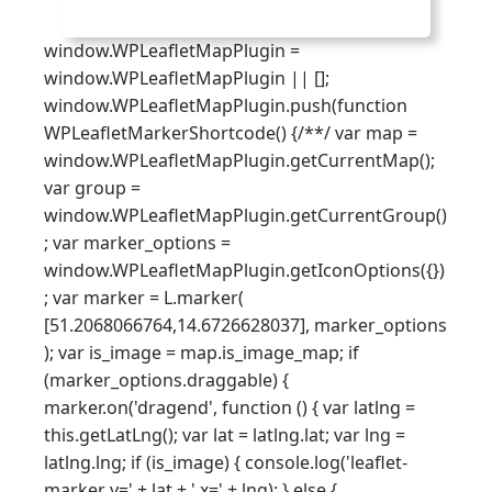
window.WPLeafletMapPlugin =
window.WPLeafletMapPlugin || [];
window.WPLeafletMapPlugin.push(function
WPLeafletMarkerShortcode() {/**/ var map =
window.WPLeafletMapPlugin.getCurrentMap();
var group =
window.WPLeafletMapPlugin.getCurrentGroup()
; var marker_options =
window.WPLeafletMapPlugin.getIconOptions({})
; var marker = L.marker(
[51.2068066764,14.6726628037], marker_options
); var is_image = map.is_image_map; if
(marker_options.draggable) {
marker.on('dragend', function () { var latlng =
this.getLatLng(); var lat = latlng.lat; var lng =
latlng.lng; if (is_image) { console.log('leaflet-
marker y=' + lat + ' x=' + lng); } else {