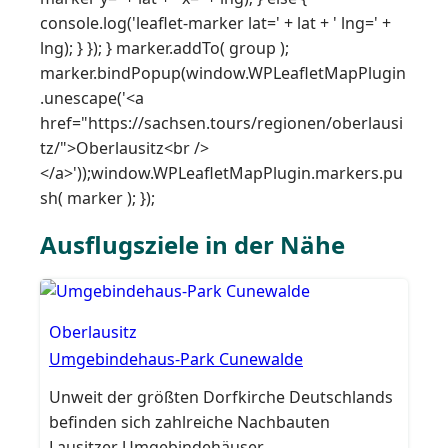
console.log('leaflet-marker lat=' + lat + ' lng=' +
lng); } }); } marker.addTo( group );
marker.bindPopup(window.WPLeafletMapPlugin
.unescape('<a
href="https://sachsen.tours/regionen/oberlausi
tz/">Oberlausitz<br />
</a>'));window.WPLeafletMapPlugin.markers.pu
sh( marker ); });
Ausflugsziele in der Nähe
Oberlausitz
Umgebindehaus-Park Cunewalde
Unweit der größten Dorfkirche Deutschlands
befinden sich zahlreiche Nachbauten
Lausitzer Umgebindehäuser.