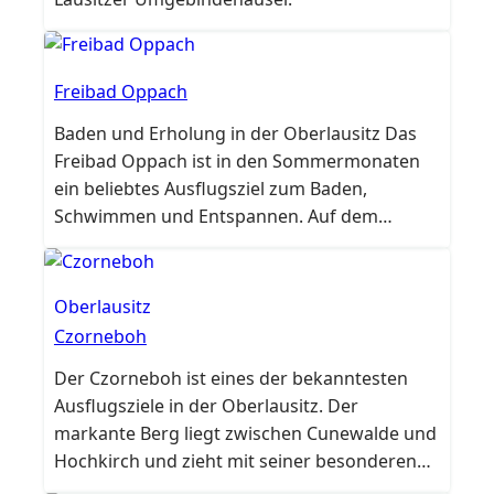
Freibad Oppach
Baden und Erholung in der Oberlausitz Das
Freibad Oppach ist in den Sommermonaten
ein beliebtes Ausflugsziel zum Baden,
Schwimmen und Entspannen. Auf dem
weitläufigen Gelände erwarten die Besucher
ein großes Schwimmbecken, gepflegte
Liegewiesen und viele Möglichkeiten für
Oberlausitz
Bewegung, Spiel und Erholung. Für
Czorneboh
Abwechslung sorgen Sprungturm, Rutsche,
Der Czorneboh ist eines der bekanntesten
Spielplatz und Kiosk. Damit eignet sich das
Ausflugsziele in der Oberlausitz. Der
Freibad für…
markante Berg liegt zwischen Cunewalde und
Hochkirch und zieht mit seiner besonderen
Lage, dem historischen Aussichtsturm und