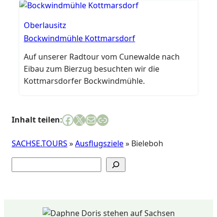
dem Berggasthof viele Wanderer, Ausflügler
und Naturfreunde an. Wer den Gipfel
Oberlausitz
erreicht, wird mit weiter Landschaft, frischer
Bockwindmühle Kottmarsdorf
Bergluft und einer angenehm ruhigen
Auf unserer Radtour vom Cunewalde nach
Atmosphäre belohnt. Aussicht, Geschichte
Eibau zum Bierzug besuchten wir die
und…
Kottmarsdorfer Bockwindmühle.
Facebook
X
E-Mail
Link
Inhalt teilen
:
SACHSE.TOURS
»
Ausflugsziele
»
Bieleboh
Suchen