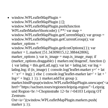
window.WPLeafletMapPlugin =
window.WPLeafletMapPlugin || [];
window.WPLeafletMapPlugin.push(function
WPLeafletMarkerShortcode() {/**/ var map =
window.WPLeafletMapPlugin.getCurrentMap(); var group =
window.WPLeafletMapPlugin.getCurrentGroup(); var
marker_options =
window.WPLeafletMapPlugin.getIconOptions({}); var
marker = L.marker( [51.34309015,12.388442806],
marker_options ); var is_image = map.is_image_map; if
(marker_options.draggable) { marker.on('dragend', function ()
{ var latlng = this.getLatLng(); var lat = latlng.lat; var lng =
latlng.lng; if (is_image) { console.log('leaflet-marker y=' + lat
+ ' x=' + lng); } else { console.log('leaflet-marker lat=' + lat + '
lng=' + lng); } }); } marker.addTo( group );
marker.bindPopup(window.WPLeafletMapPlugin.unescape('<a
href="https://sachsen.tours/regionen/leipzig-region/">Leipzig
und Region<br />Chopinstraße 12<br />04103 Leipzig OT
Zentrum-
Ost</a>'));window.WPLeafletMapPlugin.markers.push(
marker ); });