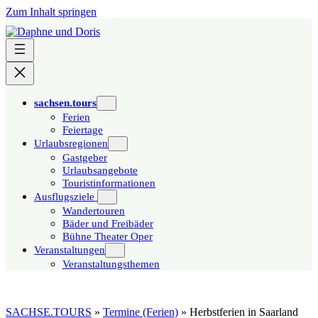
Zum Inhalt springen
sachsen.tours
Ferien
Feiertage
Urlaubsregionen
Gastgeber
Urlaubsangebote
Touristinformationen
Ausflugsziele
Wandertouren
Bäder und Freibäder
Bühne Theater Oper
Veranstaltungen
Veranstaltungsthemen
SACHSE.TOURS
»
Termine (Ferien)
»
Herbstferien in Saarland