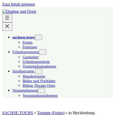
Zum Inhalt springen
sachsen.tours
Ferien
Feiertage
Urlaubsregionen
Gastgeber
Urlaubsangebote
Touristinformationen
Ausflugsziele
Wandertouren
Bäder und Freibäder
Bühne Theater Oper
Veranstaltungen
Veranstaltungsthemen
SACHSE.TOURS
»
Termine (Ferien)
»
in Mecklenburg-