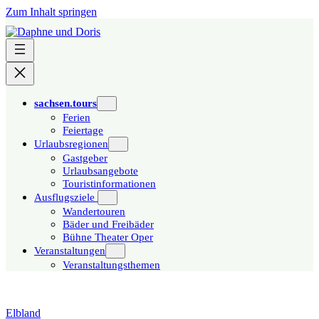
Zum Inhalt springen
sachsen.tours
Ferien
Feiertage
Urlaubsregionen
Gastgeber
Urlaubsangebote
Touristinformationen
Ausflugsziele
Wandertouren
Bäder und Freibäder
Bühne Theater Oper
Veranstaltungen
Veranstaltungsthemen
Elbland