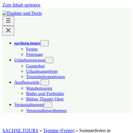
Zum Inhalt springen
sachsen.tours
Ferien
Feiertage
Urlaubsregionen
Gastgeber
Urlaubsangebote
Touristinformationen
Ausflugsziele
Wandertouren
Bäder und Freibäder
Bühne Theater Oper
Veranstaltungen
Veranstaltungsthemen
SACHSE.TOURS
»
Termine (Ferien)
»
Sommerferien in