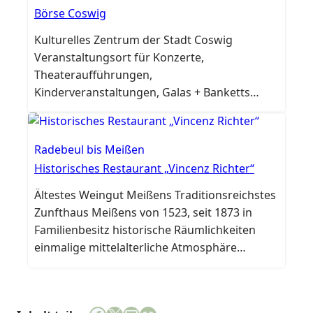
dem besonderen Klima, bieten
Börse Coswig
unverwechselbaren Genuss. Besuchen Sie
Kulturelles Zentrum der Stadt Coswig
uns für eine unvergessliche Weinprobe und…
Veranstaltungsort für Konzerte,
Theateraufführungen,
Kinderveranstaltungen, Galas + Banketts
u.v.m. Vermietung von Räumlichkeiten für
jede Gelegenheit Restaurant mit regionaler,
gutbürgerlicher Küche
Radebeul bis Meißen
Historisches Restaurant „Vincenz Richter“
Ältestes Weingut Meißens Traditionsreichstes
Zunfthaus Meißens von 1523, seit 1873 in
Familienbesitz historische Räumlichkeiten
einmalige mittelalterliche Atmosphäre
Kulinarische Tipps: Frische Feinschmecker-
Küche, Hausspezialitäten, Vincenz’ Menü®,
Meißner Menü®, seit 2011 auch