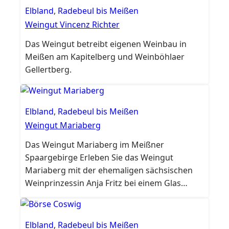
Elbland
,
Radebeul bis Meißen
Weingut Vincenz Richter
Das Weingut betreibt eigenen Weinbau in
Meißen am Kapitelberg und Weinböhlaer
Gellertberg.
Elbland
,
Radebeul bis Meißen
Weingut Mariaberg
Das Weingut Mariaberg im Meißner
Spaargebirge Erleben Sie das Weingut
Mariaberg mit der ehemaligen sächsischen
Weinprinzessin Anja Fritz bei einem Glas
Wein. Genießen Sie einfach die Natur und die
Ruhe der Meißner Weinberge. Die Weine,
geprägt von der einzigartigen Landschaft und
Elbland
,
Radebeul bis Meißen