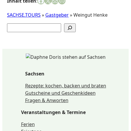
Facebook
X
E-Mail
Link
Inhalt teilen
:
„Mittelalterliche Küche“ Anzahl der Plätze: 55
Plätze Restaurant, 30 Plätze
SACHSE.TOURS
»
Gastgeber
»
Weingut Henke
Weinprobierstube, 15 Plätze Meisterstube, 12
Plätze Historische Weinlounge, 25 Plätze
Suchen
Weinterrasse, 40 Plätze Weinhof
Sachsen
Rezepte: kochen, backen und braten
Gutscheine und Geschenkideen
Fragen & Anworten
Veranstaltungen & Termine
Ferien