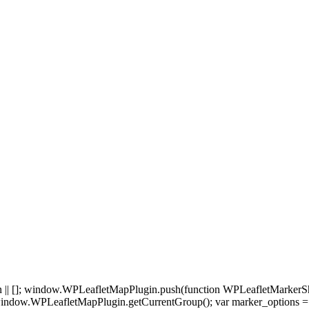
 []; window.WPLeafletMapPlugin.push(function WPLeafletMarkerSho
indow.WPLeafletMapPlugin.getCurrentGroup(); var marker_options =