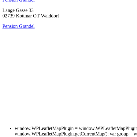
Lange Gasse 33
02739 Kottmar OT Walddorf
Pension Grandel
window.WPLeafletMapPlugin = window.WPLeafletMapPlugin ||
window.WPLeafletMapPlugin.getCurrentMap(); var group = w