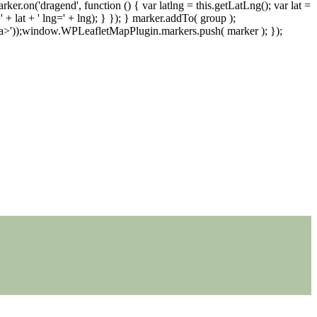
on('dragend', function () { var latlng = this.getLatLng(); var lat =
=' + lat + ' lng=' + lng); } }); } marker.addTo( group );
/a>'));window.WPLeafletMapPlugin.markers.push( marker ); });