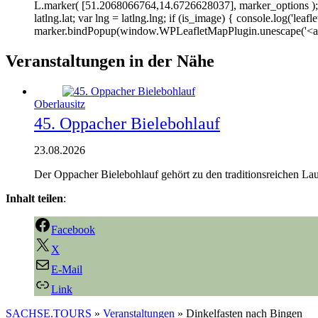
L.marker( [51.2068066764,14.6726628037], marker_options ); va
latlng.lat; var lng = latlng.lng; if (is_image) { console.log('leafl
marker.bindPopup(window.WPLeafletMapPlugin.unescape('<a hre
Veranstaltungen in der Nähe
Oberlausitz
45. Oppacher Bielebohlauf
23.08.2026
Der Oppacher Bielebohlauf gehört zu den traditionsreichen Lau
Inhalt teilen
:
Facebook
X
E-Mail
Link
SACHSE.TOURS
»
Veranstaltungen
»
Dinkelfasten nach Bingen