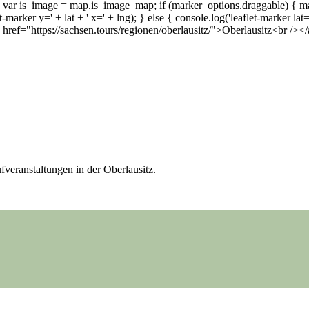
r is_image = map.is_image_map; if (marker_options.draggable) { marker.
et-marker y=' + lat + ' x=' + lng); } else { console.log('leaflet-marker lat
f="https://sachsen.tours/regionen/oberlausitz/">Oberlausitz<br /><
fveranstaltungen in der Oberlausitz.