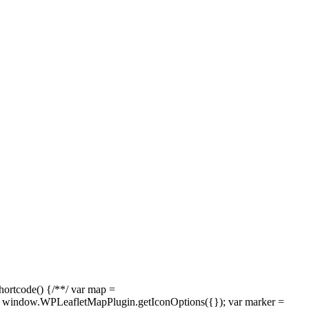
rtcode() {/**/ var map =
 window.WPLeafletMapPlugin.getIconOptions({}); var marker =