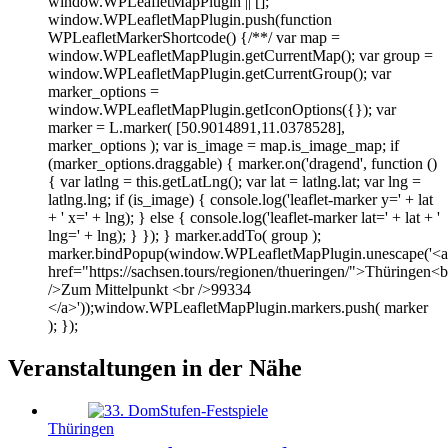
window.WPLeafletMapPlugin || [];
window.WPLeafletMapPlugin.push(function
WPLeafletMarkerShortcode() {/**/ var map =
window.WPLeafletMapPlugin.getCurrentMap(); var group =
window.WPLeafletMapPlugin.getCurrentGroup(); var
marker_options =
window.WPLeafletMapPlugin.getIconOptions({}); var
marker = L.marker( [50.9014891,11.0378528],
marker_options ); var is_image = map.is_image_map; if
(marker_options.draggable) { marker.on('dragend', function ()
{ var latlng = this.getLatLng(); var lat = latlng.lat; var lng =
latlng.lng; if (is_image) { console.log('leaflet-marker y=' + lat
+ ' x=' + lng); } else { console.log('leaflet-marker lat=' + lat + '
lng=' + lng); } }); } marker.addTo( group );
marker.bindPopup(window.WPLeafletMapPlugin.unescape('<a
href="https://sachsen.tours/regionen/thueringen/">Thüringen<b
/>Zum Mittelpunkt <br />99334
</a>'));window.WPLeafletMapPlugin.markers.push( marker
); });
Veranstaltungen in der Nähe
Thüringen