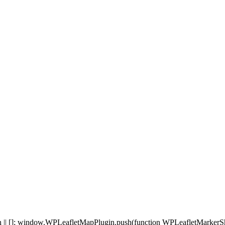
 []; window.WPLeafletMapPlugin.push(function WPLeafletMarkerSho