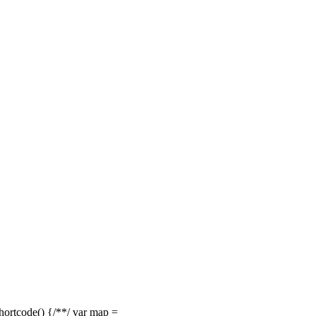
rtcode() {/**/ var map =