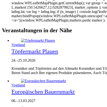
window.WPLeafletMapPlugin.getCurrentMap(); var group = w
L.marker( [50.5426627,12.0282879823], marker_options ); var is
latlng.lat; var lng = latlng.lng; if (is_image) { console.log('leafl
marker.bindPopup(window.WPLeafletMapPlugin.unescape('<a hr
</a>'));window.WPLeafletMapPlugin.markers.push( marker ); 
Veranstaltungen in der Nähe
Vogtland
Töpfermarkt Plauen
24.
–
25.10.2026
Keramiker und Töpfereien auf den Altmarkt Keramiker und Töpfer
Ihrem Stand auch Ihre eigenen Produkte präsentieren. Auch Tö
Vogtland
Europäischen Bauernmarkt
06.
–
13.03.2027