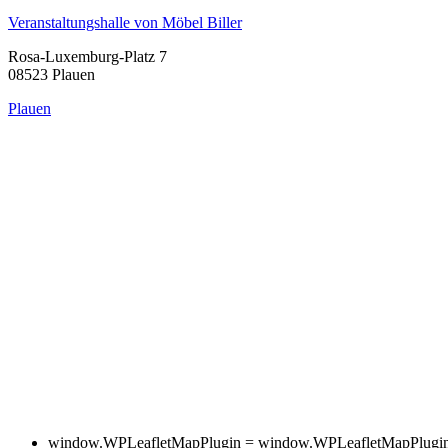
Veranstaltungshalle von Möbel Biller
Rosa-Luxemburg-Platz 7
08523 Plauen
Plauen
window.WPLeafletMapPlugin = window.WPLeafletMapPlugin ||