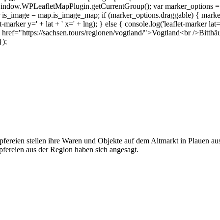
indow.WPLeafletMapPlugin.getCurrentGroup(); var marker_options =
_image = map.is_image_map; if (marker_options.draggable) { marker.on(
et-marker y=' + lat + ' x=' + lng); } else { console.log('leaflet-marker lat
ef="https://sachsen.tours/regionen/vogtland/">Vogtland<br />Bitthä
});
eien stellen ihre Waren und Objekte auf dem Altmarkt in Plauen aus. All
pfereien aus der Region haben sich angesagt.