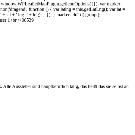
 window.WPLeafletMapPlugin.getIconOptions({}); var marker =
'dragend', function () { var latlng = this.getLatLng(); var lat =
=' + lat + ' lng=' + lng); } }); } marker.addTo( group );
user 1<br />08539
e Aussteller sind hauptberuflich tätig, das heißt das sie selbst an