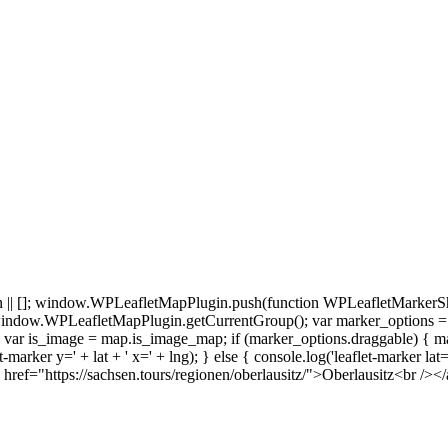
 []; window.WPLeafletMapPlugin.push(function WPLeafletMarkerSho
indow.WPLeafletMapPlugin.getCurrentGroup(); var marker_options =
r is_image = map.is_image_map; if (marker_options.draggable) { marker.
et-marker y=' + lat + ' x=' + lng); } else { console.log('leaflet-marker lat
f="https://sachsen.tours/regionen/oberlausitz/">Oberlausitz<br /><