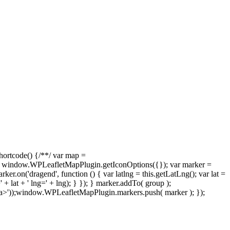
rtcode() {/**/ var map =
 window.WPLeafletMapPlugin.getIconOptions({}); var marker =
on('dragend', function () { var latlng = this.getLatLng(); var lat =
=' + lat + ' lng=' + lng); } }); } marker.addTo( group );
/a>'));window.WPLeafletMapPlugin.markers.push( marker ); });