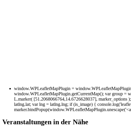
window.WPLeafletMapPlugin = window.WPLeafletMapPlugin ||
window.WPLeafletMapPlugin.getCurrentMap(); var group = w
L.marker( [51.2068066764,14.6726628037], marker_options ); va
latlng.lat; var lng = latlng.lng; if (is_image) { console.log('leafl
marker.bindPopup(window.WPLeafletMapPlugin.unescape('<a hre
Veranstaltungen in der Nähe