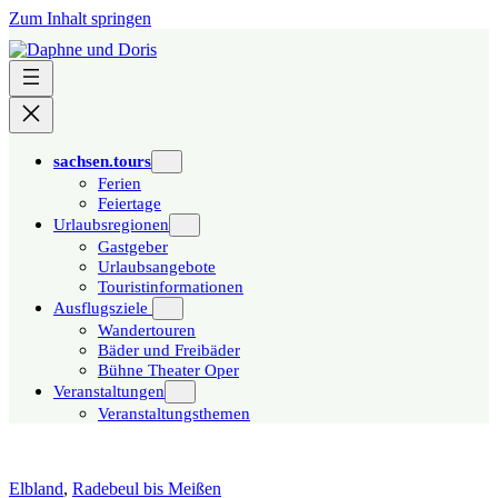
Zum Inhalt springen
sachsen.tours
Ferien
Feiertage
Urlaubsregionen
Gastgeber
Urlaubsangebote
Touristinformationen
Ausflugsziele
Wandertouren
Bäder und Freibäder
Bühne Theater Oper
Veranstaltungen
Veranstaltungsthemen
Elbland
,
Radebeul bis Meißen