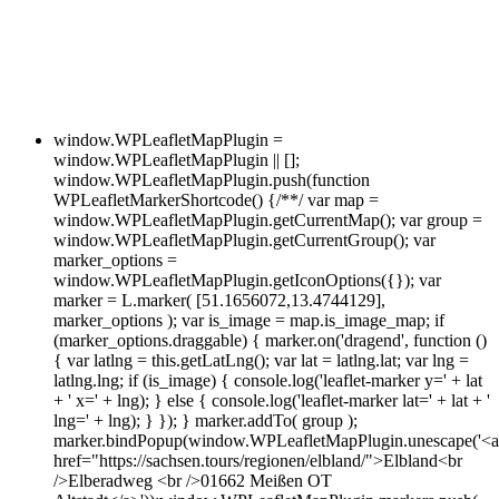
window.WPLeafletMapPlugin =
window.WPLeafletMapPlugin || [];
window.WPLeafletMapPlugin.push(function
WPLeafletMarkerShortcode() {/**/ var map =
window.WPLeafletMapPlugin.getCurrentMap(); var group =
window.WPLeafletMapPlugin.getCurrentGroup(); var
marker_options =
window.WPLeafletMapPlugin.getIconOptions({}); var
marker = L.marker( [51.1656072,13.4744129],
marker_options ); var is_image = map.is_image_map; if
(marker_options.draggable) { marker.on('dragend', function ()
{ var latlng = this.getLatLng(); var lat = latlng.lat; var lng =
latlng.lng; if (is_image) { console.log('leaflet-marker y=' + lat
+ ' x=' + lng); } else { console.log('leaflet-marker lat=' + lat + '
lng=' + lng); } }); } marker.addTo( group );
marker.bindPopup(window.WPLeafletMapPlugin.unescape('<a
href="https://sachsen.tours/regionen/elbland/">Elbland<br
/>Elberadweg <br />01662 Meißen OT