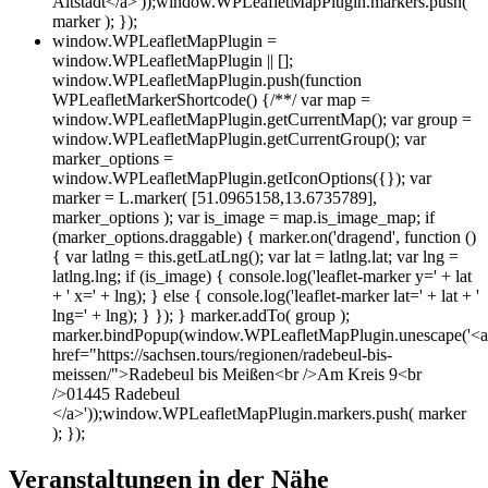
Altstadt</a>'));window.WPLeafletMapPlugin.markers.push(
marker ); });
window.WPLeafletMapPlugin =
window.WPLeafletMapPlugin || [];
window.WPLeafletMapPlugin.push(function
WPLeafletMarkerShortcode() {/**/ var map =
window.WPLeafletMapPlugin.getCurrentMap(); var group =
window.WPLeafletMapPlugin.getCurrentGroup(); var
marker_options =
window.WPLeafletMapPlugin.getIconOptions({}); var
marker = L.marker( [51.0965158,13.6735789],
marker_options ); var is_image = map.is_image_map; if
(marker_options.draggable) { marker.on('dragend', function ()
{ var latlng = this.getLatLng(); var lat = latlng.lat; var lng =
latlng.lng; if (is_image) { console.log('leaflet-marker y=' + lat
+ ' x=' + lng); } else { console.log('leaflet-marker lat=' + lat + '
lng=' + lng); } }); } marker.addTo( group );
marker.bindPopup(window.WPLeafletMapPlugin.unescape('<a
href="https://sachsen.tours/regionen/radebeul-bis-
meissen/">Radebeul bis Meißen<br />Am Kreis 9<br
/>01445 Radebeul
</a>'));window.WPLeafletMapPlugin.markers.push( marker
); });
Veranstaltungen in der Nähe