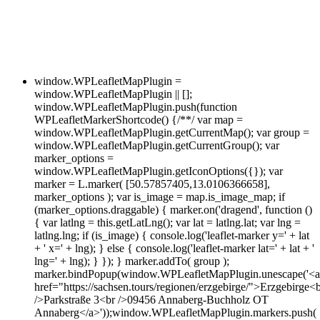
window.WPLeafletMapPlugin =
window.WPLeafletMapPlugin || [];
window.WPLeafletMapPlugin.push(function
WPLeafletMarkerShortcode() {/**/ var map =
window.WPLeafletMapPlugin.getCurrentMap(); var group =
window.WPLeafletMapPlugin.getCurrentGroup(); var
marker_options =
window.WPLeafletMapPlugin.getIconOptions({}); var
marker = L.marker( [50.57857405,13.0106366658],
marker_options ); var is_image = map.is_image_map; if
(marker_options.draggable) { marker.on('dragend', function ()
{ var latlng = this.getLatLng(); var lat = latlng.lat; var lng =
latlng.lng; if (is_image) { console.log('leaflet-marker y=' + lat
+ ' x=' + lng); } else { console.log('leaflet-marker lat=' + lat + '
lng=' + lng); } }); } marker.addTo( group );
marker.bindPopup(window.WPLeafletMapPlugin.unescape('<a
href="https://sachsen.tours/regionen/erzgebirge/">Erzgebirge<
/>Parkstraße 3<br />09456 Annaberg-Buchholz OT
Annaberg</a>'));window.WPLeafletMapPlugin.markers.push(