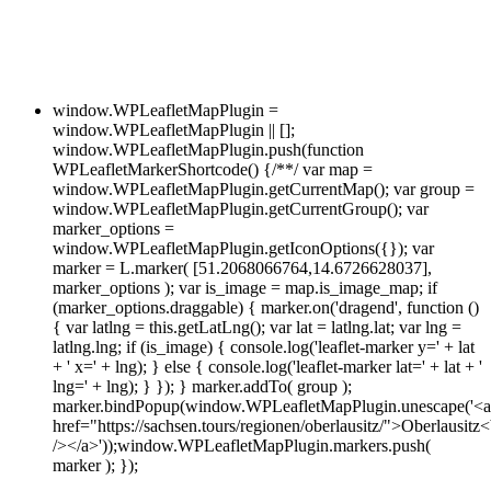
window.WPLeafletMapPlugin =
window.WPLeafletMapPlugin || [];
window.WPLeafletMapPlugin.push(function
WPLeafletMarkerShortcode() {/**/ var map =
window.WPLeafletMapPlugin.getCurrentMap(); var group =
window.WPLeafletMapPlugin.getCurrentGroup(); var
marker_options =
window.WPLeafletMapPlugin.getIconOptions({}); var
marker = L.marker( [51.2068066764,14.6726628037],
marker_options ); var is_image = map.is_image_map; if
(marker_options.draggable) { marker.on('dragend', function ()
{ var latlng = this.getLatLng(); var lat = latlng.lat; var lng =
latlng.lng; if (is_image) { console.log('leaflet-marker y=' + lat
+ ' x=' + lng); } else { console.log('leaflet-marker lat=' + lat + '
lng=' + lng); } }); } marker.addTo( group );
marker.bindPopup(window.WPLeafletMapPlugin.unescape('<a
href="https://sachsen.tours/regionen/oberlausitz/">Oberlausitz<
/></a>'));window.WPLeafletMapPlugin.markers.push(
marker ); });