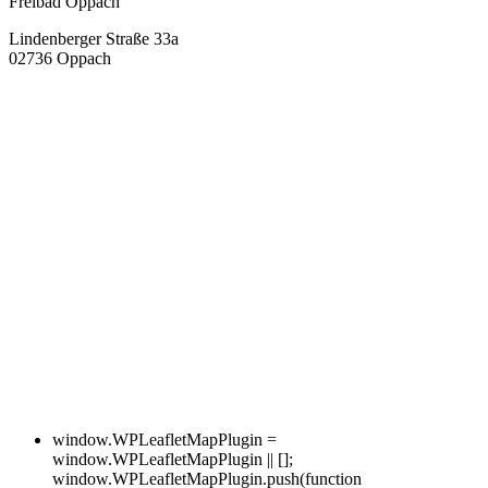
Freibad Oppach
Lindenberger Straße 33a
02736 Oppach
window.WPLeafletMapPlugin =
window.WPLeafletMapPlugin || [];
window.WPLeafletMapPlugin.push(function