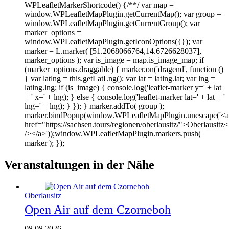
WPLeafletMarkerShortcode() {/**/ var map =
window.WPLeafletMapPlugin.getCurrentMap(); var group =
window.WPLeafletMapPlugin.getCurrentGroup(); var
marker_options =
window.WPLeafletMapPlugin.getIconOptions({}); var
marker = L.marker( [51.2068066764,14.6726628037],
marker_options ); var is_image = map.is_image_map; if
(marker_options.draggable) { marker.on('dragend', function ()
{ var latlng = this.getLatLng(); var lat = latlng.lat; var lng =
latlng.lng; if (is_image) { console.log('leaflet-marker y=' + lat
+ ' x=' + lng); } else { console.log('leaflet-marker lat=' + lat + '
lng=' + lng); } }); } marker.addTo( group );
marker.bindPopup(window.WPLeafletMapPlugin.unescape('<a
href="https://sachsen.tours/regionen/oberlausitz/">Oberlausitz<
/></a>'));window.WPLeafletMapPlugin.markers.push(
marker ); });
Veranstaltungen in der Nähe
Oberlausitz
Open Air auf dem Czorneboh
08.08.2026