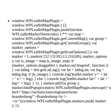
window.WPLeafletMapPlugin =
window.WPLeafletMapPlugin || [];
window.WPLeafletMapPlugin.push(function
WPLeafletMarkerShortcode() {/**/ var map =
window.WPLeafletMapPlugin.getCurrentMap(); var group =
window.WPLeafletMapPlugin.getCurrentGroup(); var
marker_options =
window.WPLeafletMapPlugin.getIconOptions({}); var
marker = L.marker( [52.131393,13.216249], marker_options
); var is_image = map.is_image_map; if
(marker_options.draggable) { marker.on('dragend', function ()
{ var latlng = this.getLatLng(); var lat = latlng.lat; var lng =
latlng.lng; if (is_image) { console.log('leaflet-marker y=' + lat
+ ' x=' + lng); } else { console.log('leaflet-marker lat=' + lat + '
lng=' + lng); } }); } marker.addTo( group );
marker.bindPopup(window.WPLeafletMapPlugin.unescape('<a
href="https://sachsen.tours/regionen/berin-
brandenburg/">Brandenburg<br />
</a>'));window.WPLeafletMapPlugin.markers.push( marker
); });