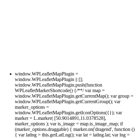
window.WPLeafletMapPlugin =
window.WPLeafletMapPlugin || [];
window.WPLeafletMapPlugin.push(function
WPLeafletMarkerShortcode() {/**/ var map =
window.WPLeafletMapPlugin.getCurrentMap(); var group =
window.WPLeafletMapPlugin.getCurrentGroup(); var
marker_options =
window.WPLeafletMapPlugin.getIconOptions({}); var
marker = L.marker( [50.9014891,11.0378528],
marker_options ); var is_image = map.is_image_map; if
(marker_options.draggable) { marker.on('dragend', function ()
{ var latlng = this.getLatLng(); var lat = latlng.lat; var lng =