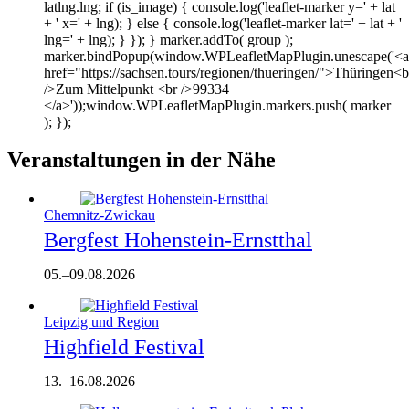
latlng.lng; if (is_image) { console.log('leaflet-marker y=' + lat
+ ' x=' + lng); } else { console.log('leaflet-marker lat=' + lat + '
lng=' + lng); } }); } marker.addTo( group );
marker.bindPopup(window.WPLeafletMapPlugin.unescape('<a
href="https://sachsen.tours/regionen/thueringen/">Thüringen<b
/>Zum Mittelpunkt <br />99334
</a>'));window.WPLeafletMapPlugin.markers.push( marker
); });
Veranstaltungen in der Nähe
Chemnitz-Zwickau
Bergfest Hohenstein-Ernstthal
05.
–
09.08.2026
Leipzig und Region
Highfield Festival
13.
–
16.08.2026