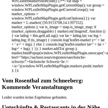
WPLeafletMarkerShortcode() {/**/ var map =
window.WPLeafletMapPlugin.getCurrentMap(); var group =
window.WPLeafletMapPlugin.getCurrentGroup(); var
marker_options =
window.WPLeafletMapPlugin.getIconOptions({}); var
marker = L.marker( [50.9153708,14.1397552],
marker_options ); var is_image = map.is_image_map; if
(marker_options.draggable) { marker.on('dragend', function ()
{ var latlng = this.getLatLng(); var lat = latlng.lat; var lng =
latlng.lng; if (is_image) { console.log('leaflet-marker y=' + lat
+ ' x=' + lng); } else { console.log('leaflet-marker lat=' + lat + '
lng=' + lng); } }); } marker.addTo( group );
marker.bindPopup(window.WPLeafletMapPlugin.unescape('<a
href="https://sachsen.tours/regionen/saechsische-
schweiz/">Sächsische Schweiz<br />
</a>'));window.WPLeafletMapPlugin.markers.push( marker
); });
Vom Rosenthal zum Schneeberg:
Kommende Veranstaltungen
Leider wurden keine Ergebnisse gefunden.
Unterkünfte & Restaurants in der Nähe