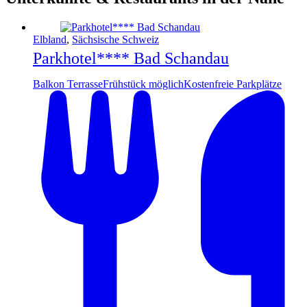
Elbland
,
Sächsische Schweiz
Parkhotel**** Bad Schandau
Balkon Terrasse
Frühstück möglich
Kostenfreie Parkplätze