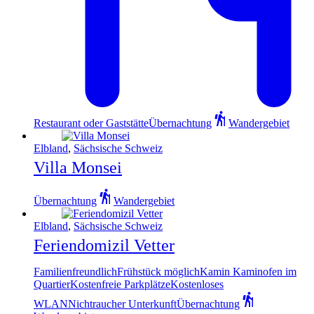
Restaurant oder Gaststätte
Übernachtung
Wandergebiet
Elbland
,
Sächsische Schweiz
Villa Monsei
Übernachtung
Wandergebiet
Elbland
,
Sächsische Schweiz
Feriendomizil Vetter
Familienfreundlich
Frühstück möglich
Kamin Kaminofen im
Quartier
Kostenfreie Parkplätze
Kostenloses
WLAN
Nichtraucher Unterkunft
Übernachtung