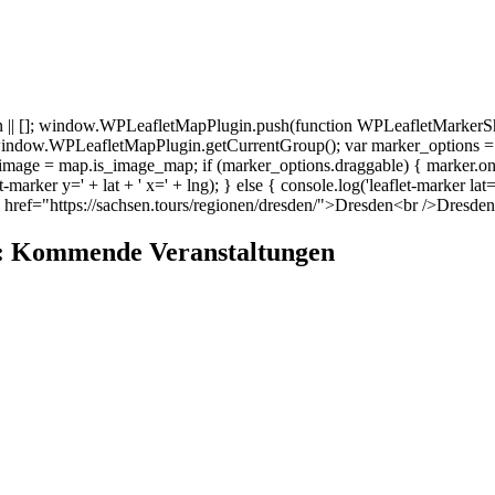
 []; window.WPLeafletMapPlugin.push(function WPLeafletMarkerSho
indow.WPLeafletMapPlugin.getCurrentGroup(); var marker_options =
age = map.is_image_map; if (marker_options.draggable) { marker.on('dra
et-marker y=' + lat + ' x=' + lng); } else { console.log('leaflet-marker lat
ef="https://sachsen.tours/regionen/dresden/">Dresden<br />Dresden
f: Kommende Veranstaltungen