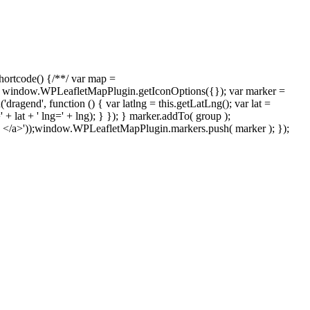
rtcode() {/**/ var map =
 window.WPLeafletMapPlugin.getIconOptions({}); var marker =
gend', function () { var latlng = this.getLatLng(); var lat =
=' + lat + ' lng=' + lng); } }); } marker.addTo( group );
 </a>'));window.WPLeafletMapPlugin.markers.push( marker ); });