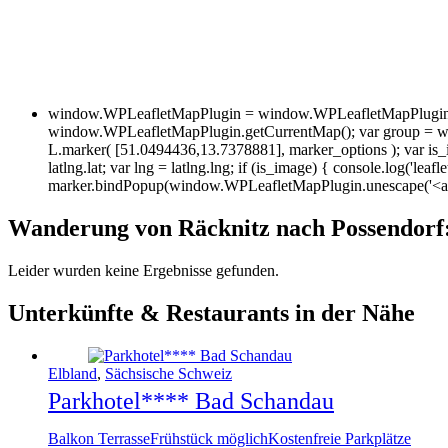
window.WPLeafletMapPlugin = window.WPLeafletMapPlugin ||
window.WPLeafletMapPlugin.getCurrentMap(); var group = w
L.marker( [51.0494436,13.7378881], marker_options ); var is_im
latlng.lat; var lng = latlng.lng; if (is_image) { console.log('leafl
marker.bindPopup(window.WPLeafletMapPlugin.unescape('<a hr
Wanderung von Räcknitz nach Possendor
Leider wurden keine Ergebnisse gefunden.
Unterkünfte & Restaurants in der Nähe
Elbland
,
Sächsische Schweiz
Parkhotel**** Bad Schandau
Balkon Terrasse
Frühstück möglich
Kostenfreie Parkplätze