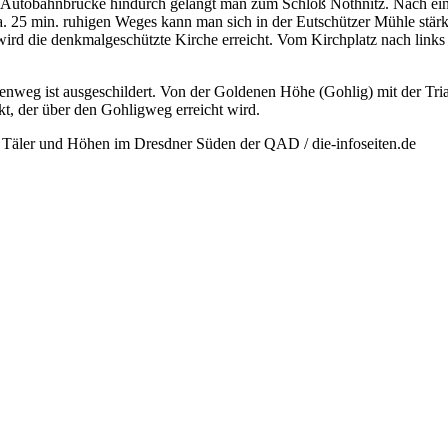
Autobahnbrücke hindurch gelangt man zum Schloß Nöthnitz. Nach einer
ca. 25 min. ruhigen Weges kann man sich in der Eutschützer Mühle stär
wird die denkmalgeschützte Kirche erreicht. Vom Kirchplatz nach link
enweg ist ausgeschildert. Von der Goldenen Höhe (Gohlig) mit der Tria
kt, der über den Gohligweg erreicht wird.
Täler und Höhen im Dresdner Süden der QAD / die-infoseiten.de