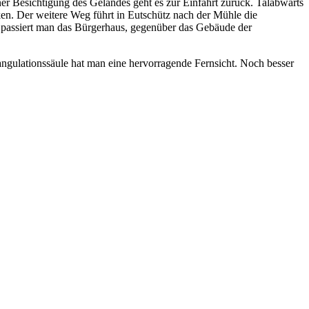
 Besichtigung des Geländes geht es zur Einfahrt zurück. Talabwärts
ken. Der weitere Weg führt in Eutschütz nach der Mühle die
s passiert man das Bürgerhaus, gegenüber das Gebäude der
ngulationssäule hat man eine hervorragende Fernsicht. Noch besser