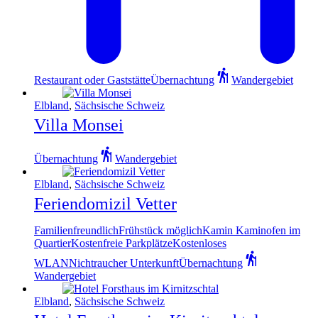
Restaurant oder Gaststätte
Übernachtung
Wandergebiet
Elbland
,
Sächsische Schweiz
Villa Monsei
Übernachtung
Wandergebiet
Elbland
,
Sächsische Schweiz
Feriendomizil Vetter
Familienfreundlich
Frühstück möglich
Kamin Kaminofen im
Quartier
Kostenfreie Parkplätze
Kostenloses
WLAN
Nichtraucher Unterkunft
Übernachtung
Wandergebiet
Elbland
,
Sächsische Schweiz