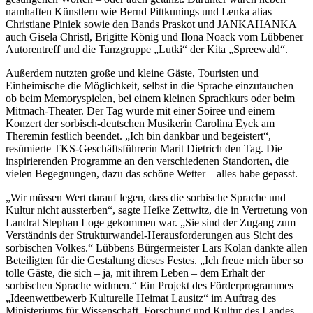
namhaften Künstlern wie Bernd Pittkunings und Lenka alias
Christiane Piniek sowie den Bands Praskot und JANKAHANKA
auch Gisela Christl, Brigitte König und Ilona Noack vom Lübbener
Autorentreff und die Tanzgruppe „Lutki“ der Kita „Spreewald“.
Außerdem nutzten große und kleine Gäste, Touristen und
Einheimische die Möglichkeit, selbst in die Sprache einzutauchen –
ob beim Memoryspielen, bei einem kleinen Sprachkurs oder beim
Mitmach-Theater. Der Tag wurde mit einer Soiree und einem
Konzert der sorbisch-deutschen Musikerin Carolina Eyck am
Theremin festlich beendet. „Ich bin dankbar und begeistert“,
resümierte TKS-Geschäftsführerin Marit Dietrich den Tag. Die
inspirierenden Programme an den verschiedenen Standorten, die
vielen Begegnungen, dazu das schöne Wetter – alles habe gepasst.
„Wir müssen Wert darauf legen, dass die sorbische Sprache und
Kultur nicht aussterben“, sagte Heike Zettwitz, die in Vertretung von
Landrat Stephan Loge gekommen war. „Sie sind der Zugang zum
Verständnis der Strukturwandel-Herausforderungen aus Sicht des
sorbischen Volkes.“ Lübbens Bürgermeister Lars Kolan dankte allen
Beteiligten für die Gestaltung dieses Festes. „Ich freue mich über so
tolle Gäste, die sich – ja, mit ihrem Leben – dem Erhalt der
sorbischen Sprache widmen.“ Ein Projekt des Förderprogrammes
„Ideenwettbewerb Kulturelle Heimat Lausitz“ im Auftrag des
Ministeriums für Wissenschaft, Forschung und Kultur des Landes