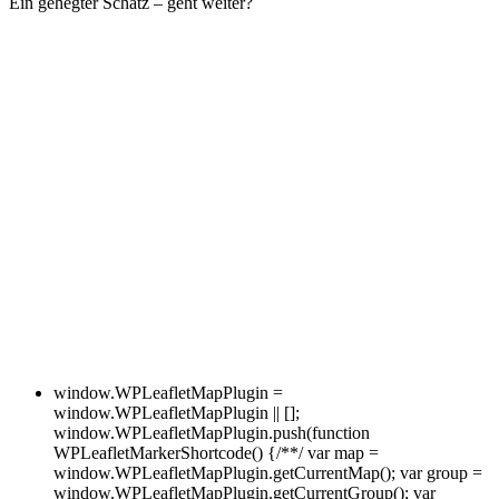
Ein gehegter Schatz – geht weiter?
window.WPLeafletMapPlugin =
window.WPLeafletMapPlugin || [];
window.WPLeafletMapPlugin.push(function
WPLeafletMarkerShortcode() {/**/ var map =
window.WPLeafletMapPlugin.getCurrentMap(); var group =
window.WPLeafletMapPlugin.getCurrentGroup(); var