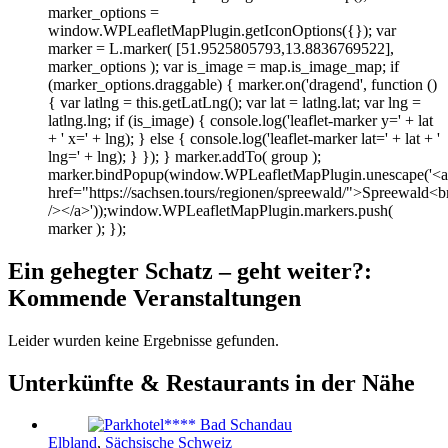
marker_options =
window.WPLeafletMapPlugin.getIconOptions({}); var
marker = L.marker( [51.9525805793,13.8836769522],
marker_options ); var is_image = map.is_image_map; if
(marker_options.draggable) { marker.on('dragend', function ()
{ var latlng = this.getLatLng(); var lat = latlng.lat; var lng =
latlng.lng; if (is_image) { console.log('leaflet-marker y=' + lat
+ ' x=' + lng); } else { console.log('leaflet-marker lat=' + lat + '
lng=' + lng); } }); } marker.addTo( group );
marker.bindPopup(window.WPLeafletMapPlugin.unescape('<a
href="https://sachsen.tours/regionen/spreewald/">Spreewald<b
/></a>'));window.WPLeafletMapPlugin.markers.push(
marker ); });
Ein gehegter Schatz – geht weiter?:
Kommende Veranstaltungen
Leider wurden keine Ergebnisse gefunden.
Unterkünfte & Restaurants in der Nähe
Elbland
,
Sächsische Schweiz