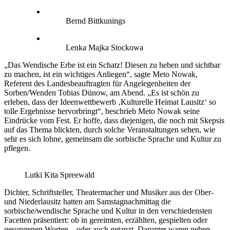
Bernd Bittkunings
Lenka Majka Stockowa
„Das Wendische Erbe ist ein Schatz! Diesen zu heben und sichtbar
zu machen, ist ein wichtiges Anliegen“, sagte Meto Nowak,
Referent des Landesbeauftragten für Angelegenheiten der
Sorben/Wenden Tobias Dünow, am Abend. „Es ist schön zu
erleben, dass der Ideenwettbewerb ‚Kulturelle Heimat Lausitz‘ so
tolle Ergebnisse hervorbringt“, beschrieb Meto Nowak seine
Eindrücke vom Fest. Er hoffe, dass diejenigen, die noch mit Skepsis
auf das Thema blickten, durch solche Veranstaltungen sehen, wie
sehr es sich lohne, gemeinsam die sorbische Sprache und Kultur zu
pflegen.
Lutki Kita Spreewald
Dichter, Schriftsteller, Theatermacher und Musiker aus der Ober-
und Niederlausitz hatten am Samstagnachmittag die
sorbische/wendische Sprache und Kultur in den verschiedensten
Facetten präsentiert: ob in gereimten, erzählten, gespielten oder
gesungenen Worten – oder auch getanzt. Darunter waren neben