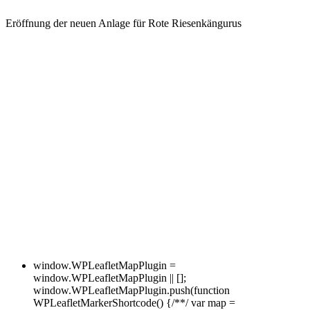
Eröffnung der neuen Anlage für Rote Riesenkängurus
window.WPLeafletMapPlugin =
window.WPLeafletMapPlugin || [];
window.WPLeafletMapPlugin.push(function
WPLeafletMarkerShortcode() {/**/ var map =