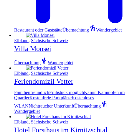
Restaurant oder Gaststätte
Übernachtung
Wandergebiet
Elbland
,
Sächsische Schweiz
Villa Monsei
Übernachtung
Wandergebiet
Elbland
,
Sächsische Schweiz
Feriendomizil Vetter
Familienfreundlich
Frühstück möglich
Kamin Kaminofen im
Quartier
Kostenfreie Parkplätze
Kostenloses
WLAN
Nichtraucher Unterkunft
Übernachtung
Wandergebiet
Elbland
,
Sächsische Schweiz
Hotel Forsthaus im Kirnitzschtal