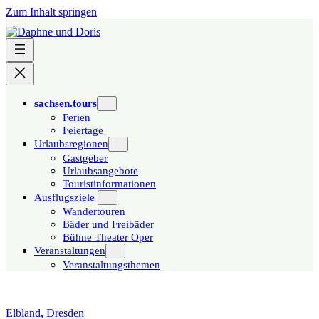
Zum Inhalt springen
sachsen.tours
Ferien
Feiertage
Urlaubsregionen
Gastgeber
Urlaubsangebote
Touristinformationen
Ausflugsziele
Wandertouren
Bäder und Freibäder
Bühne Theater Oper
Veranstaltungen
Veranstaltungsthemen
Elbland
,
Dresden