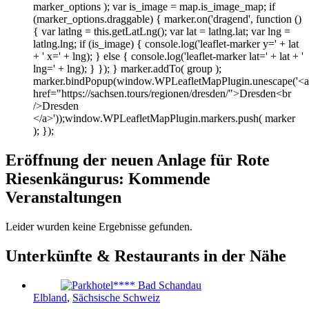
marker_options ); var is_image = map.is_image_map; if
(marker_options.draggable) { marker.on('dragend', function ()
{ var latlng = this.getLatLng(); var lat = latlng.lat; var lng =
latlng.lng; if (is_image) { console.log('leaflet-marker y=' + lat
+ ' x=' + lng); } else { console.log('leaflet-marker lat=' + lat + '
lng=' + lng); } }); } marker.addTo( group );
marker.bindPopup(window.WPLeafletMapPlugin.unescape('<a
href="https://sachsen.tours/regionen/dresden/">Dresden<br
/>Dresden
</a>'));window.WPLeafletMapPlugin.markers.push( marker
); });
Eröffnung der neuen Anlage für Rote
Riesenkängurus: Kommende
Veranstaltungen
Leider wurden keine Ergebnisse gefunden.
Unterkünfte & Restaurants in der Nähe
Elbland
,
Sächsische Schweiz