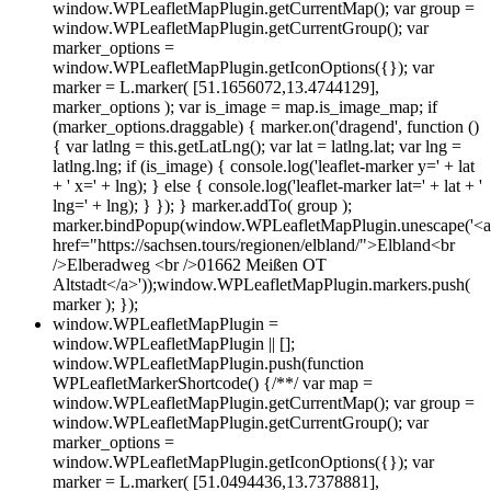
window.WPLeafletMapPlugin.getCurrentMap(); var group =
window.WPLeafletMapPlugin.getCurrentGroup(); var
marker_options =
window.WPLeafletMapPlugin.getIconOptions({}); var
marker = L.marker( [51.1656072,13.4744129],
marker_options ); var is_image = map.is_image_map; if
(marker_options.draggable) { marker.on('dragend', function ()
{ var latlng = this.getLatLng(); var lat = latlng.lat; var lng =
latlng.lng; if (is_image) { console.log('leaflet-marker y=' + lat
+ ' x=' + lng); } else { console.log('leaflet-marker lat=' + lat + '
lng=' + lng); } }); } marker.addTo( group );
marker.bindPopup(window.WPLeafletMapPlugin.unescape('<a
href="https://sachsen.tours/regionen/elbland/">Elbland<br
/>Elberadweg <br />01662 Meißen OT
Altstadt</a>'));window.WPLeafletMapPlugin.markers.push(
marker ); });
window.WPLeafletMapPlugin =
window.WPLeafletMapPlugin || [];
window.WPLeafletMapPlugin.push(function
WPLeafletMarkerShortcode() {/**/ var map =
window.WPLeafletMapPlugin.getCurrentMap(); var group =
window.WPLeafletMapPlugin.getCurrentGroup(); var
marker_options =
window.WPLeafletMapPlugin.getIconOptions({}); var
marker = L.marker( [51.0494436,13.7378881],