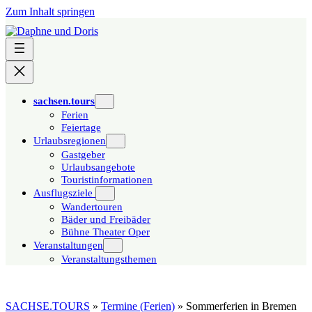
Zum Inhalt springen
sachsen.tours
Ferien
Feiertage
Urlaubsregionen
Gastgeber
Urlaubsangebote
Touristinformationen
Ausflugsziele
Wandertouren
Bäder und Freibäder
Bühne Theater Oper
Veranstaltungen
Veranstaltungsthemen
SACHSE.TOURS
»
Termine (Ferien)
»
Sommerferien in Bremen