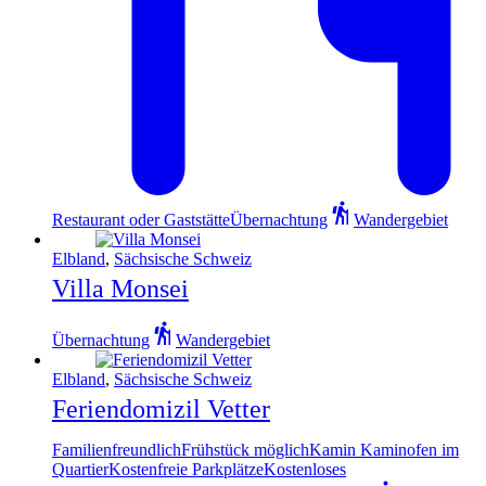
Restaurant oder Gaststätte
Übernachtung
Wandergebiet
Elbland
,
Sächsische Schweiz
Villa Monsei
Übernachtung
Wandergebiet
Elbland
,
Sächsische Schweiz
Feriendomizil Vetter
Familienfreundlich
Frühstück möglich
Kamin Kaminofen im
Quartier
Kostenfreie Parkplätze
Kostenloses