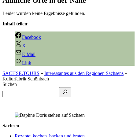
Ähnliche Orte in der Nähe
Leider wurden keine Ergebnisse gefunden.
Inhalt teilen
:
Facebook
X
E-Mail
Link
SACHSE.TOURS
»
Interessantes aus den Regionen Sachsens
»
Kulturfabrik Schönbach
Suchen
Sachsen
Rezepte: kochen, backen und braten