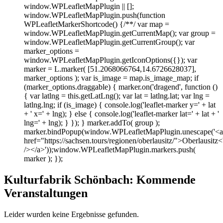
window.WPLeafletMapPlugin || [];
window.WPLeafletMapPlugin.push(function
WPLeafletMarkerShortcode() {/**/ var map =
window.WPLeafletMapPlugin.getCurrentMap(); var group =
window.WPLeafletMapPlugin.getCurrentGroup(); var
marker_options =
window.WPLeafletMapPlugin.getIconOptions({}); var
marker = L.marker( [51.2068066764,14.6726628037],
marker_options ); var is_image = map.is_image_map; if
(marker_options.draggable) { marker.on('dragend', function ()
{ var latlng = this.getLatLng(); var lat = latlng.lat; var lng =
latlng.lng; if (is_image) { console.log('leaflet-marker y=' + lat
+ ' x=' + lng); } else { console.log('leaflet-marker lat=' + lat + '
lng=' + lng); } }); } marker.addTo( group );
marker.bindPopup(window.WPLeafletMapPlugin.unescape('<a
href="https://sachsen.tours/regionen/oberlausitz/">Oberlausitz<
/></a>'));window.WPLeafletMapPlugin.markers.push(
marker ); });
Kulturfabrik Schönbach: Kommende
Veranstaltungen
Leider wurden keine Ergebnisse gefunden.